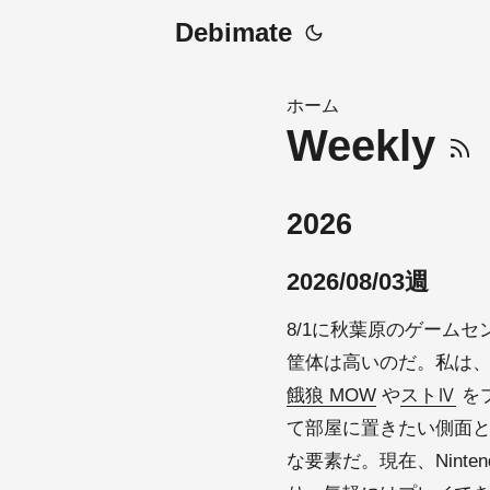
Debimate
ホーム
Weekly
2026
2026/08/03週
8/1に秋葉原のゲーム
筐体は高いのだ。私は、
餓狼 MOW
や
ストⅣ
を
て部屋に置きたい側面
な要素だ。現在、Ninte