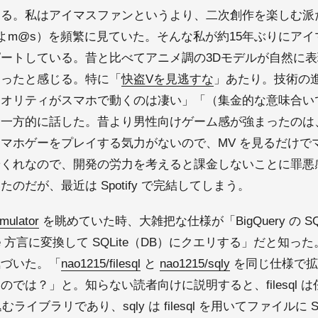
ある。私はアイマスファンというより、二次創作を楽しむ派
（例：ぷよm@s）を頻繁に見ていた。そんな私が約15年ぶりに
ートしている。昔と比べてアニメ調の3Dモデルが自然に表
なったと感じる。特に「
快盗Vを見逃すな
」あたり。技術の
クオリティがスマホで動くのは凄い」「（集金的な意味合い
、一方的に話した。昔より男性向けゲーム感が強まったのは
マホゲーをプレイする気力がないので、MV を見るだけで
端くれなので、開発の労力を考えると課金しないことに罪悪
たのだが、最近は Spotify で完結してしまう。
mulator
を眺めていた時、大雑把な仕様が「BigQuery の SQL
e 方言に変換して SQLite（DB）にクエリする」だと知っ
気づいた。「
nao1215/filesql
と
nao1215/sqly
を同じ仕様で拡張
では？」と。知らない読者向けに説明すると、filesql 
り込むライブラリであり、sqly は filesql を用いてファイル