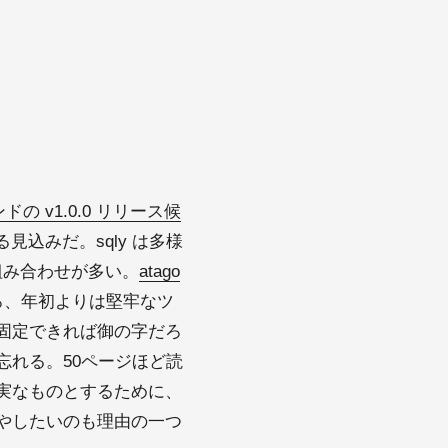
ンドの v1.0.0 リリース候
なる見込みだ。sqly は多様
組み合わせが多い。
atago
ころ、年初よりは堅牢なツ
を固定できれば御の字だろ
れる。50ページほど読
実なものとするために、
やしたいのも理由の一つ