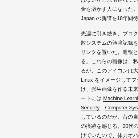
金を溶かす人になった。こ
Japan の新譜を18
先週に引き続き、ブログ（
散システムの勉強記録
リンクを置いた。週報
る。これらの画像は、私
るが、このアイコンは
Linux をイメージし
け、派生画像を作る未
ートには
Machine Learn
Security
、
Computer Sy
しているのだが、昔の
の痕跡を感じる。20代
けていたので、体力オ