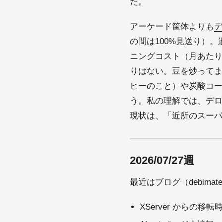
だ。
アーケード筐体よりも
の間は100%見送り）
ニングコスト（月あた
りはない。豆を炒ってま
ヒーのこと）や炭酸コ
う。私の理解では、デ
現状は、「近所のスー
2026/07/27週
最近はブログ（debi
XServer からの