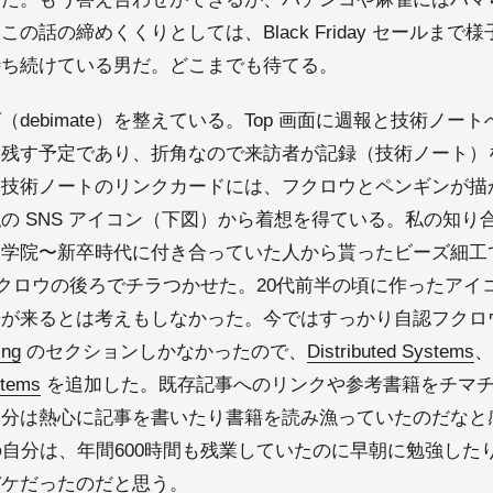
の話の締めくくりとしては、Black Friday セールまで
年間待ち続けている男だ。どこまでも待てる。
debimate）を整えている。Top 画面に週報と技術ノー
を残す予定であり、折角なので来訪者が記録（技術ノート）
と技術ノートのリンクカードには、フクロウとペンギンが描
の SNS アイコン（下図）から着想を得ている。私の知り
大学院〜新卒時代に付き合っていた人から貰ったビーズ細工
てフクロウの後ろでチラつかせた。20代前半の頃に作ったアイ
来が来るとは考えもしなかった。今ではすっかり自認フクロ
ing
のセクションしかなかったので、
Distributed Systems
、
stems
を追加した。既存記事へのリンクや参考書籍をチマ
自分は熱心に記事を書いたり書籍を読み漁っていたのだなと
の自分は、年間600時間も残業していたのに早朝に勉強した
バケだったのだと思う。