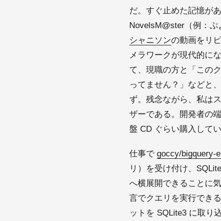
だ。すぐ止めた記憶が
NovelsM@ster
シャニソン
の動画をリピ
メラワークが現代的に
て、現職の方と「この
ってません？」などと
ず。残念ながら、私はス
ザーである。開発者の
盤 CD ぐらい購入してい
仕事で
goccy/bigquery-e
リ）を受け付け、SQLit
へ横展開できることに
言でクエリを実行できるの
ットを SQLite3 に取