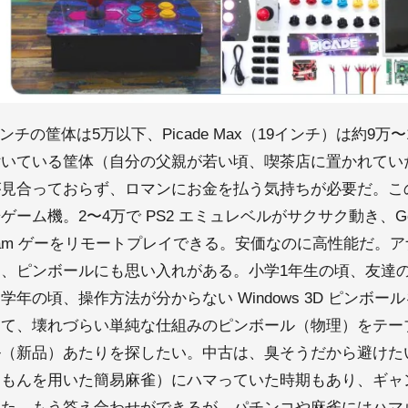
ンチの筐体は5万以下、Picade Max（19インチ）は約9
いている筐体（自分の父親が若い頃、喫茶店に置かれていた
が見合っておらず、ロマンにお金を払う気持ちが必要だ。こ
ム機。2〜4万で PS2 エミュレベルがサクサク動き、Goog
eam ゲーをリモートプレイできる。安価なのに高性能だ。
、ピンボールにも思い入れがある。小学1年生の頃、友達
年の頃、操作方法が分からない Windows 3D ピンボ
くて、壊れづらい単純な仕組みのピンボール（物理）をテー
ル（新品）あたりを探したい。中古は、臭そうだから避けた
えもんを用いた簡易麻雀）にハマっていた時期もあり、ギャ
いた。もう答え合わせができるが、パチンコや麻雀にはハマ