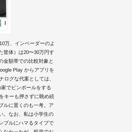
万〜10万、インベーダーのよ
筐体）は20〜30万円す
の金額帯での比較対象と
le Play からアプリを
アナログな代案としては、
の家でピンボールをする
ールをキーも押さずに眺め続
ブルに置くのも一考。ア
い。なお、私は小学生の
ンブルにハマるタイプで
らなかったが、投資でお