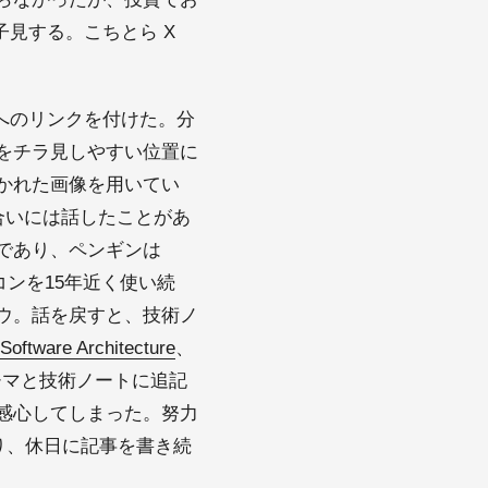
様子見する。こちとら X
トへのリンクを付けた。分
をチラ見しやすい位置に
かれた画像を用いてい
合いには話したことがあ
であり、ペンギンは
コンを15年近く使い続
ウ。話を戻すと、技術ノ
Software Architecture
、
チマと技術ノートに追記
感心してしまった。努力
り、休日に記事を書き続