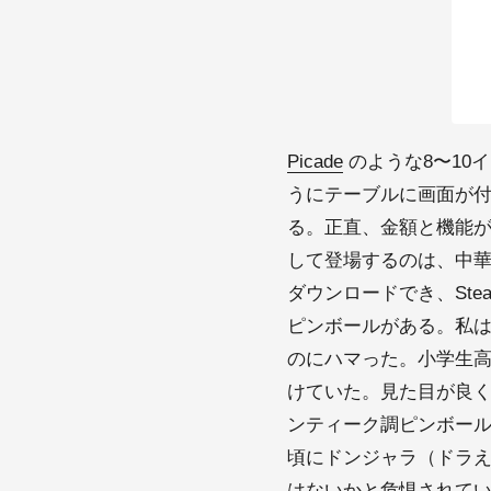
Picade
のような8〜10イ
うにテーブルに画面が付
る。正直、金額と機能
して登場するのは、中華ゲー
ダウンロードでき、St
ピンボールがある。私は
のにハマった。小学生高学
けていた。見た目が良
ンティーク調ピンボー
頃にドンジャラ（ドラ
はないかと危惧されて