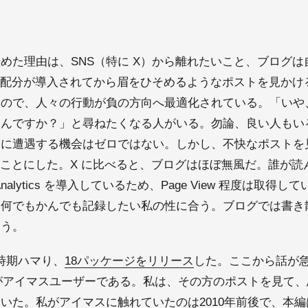
めた理由は、SNS（特に X）から離れたいこと、ブログ
益配分が導入されてから眉をひそめるようなポストを見かけ
いので、人々の行動が負の方向へ最適化されている。「いや
るんですか？」と尋ねたくなる人がいる。勿論、良い人もい
トに遭遇する機会はゼロではない。しかし、不快なポストを
ることにした。X に比べると、ブログはほぼ無風だ。誰が
Analytics を導入しているため、Page View 程度は取
何でもかんでも記録したい私の性に合う。ブログでは書き散
まう。
時期ハマり、
18パッケージをリリース
した。ここから話が
な方がアイマスユーザーである。私は、その方のポストを見て
いた。私がアイマスに触れていたのは2010年前後で、本編は