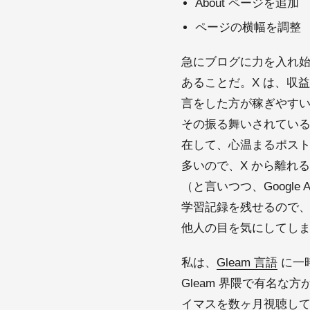
About ページを追加
ページの横幅を調整
急にブログに力を入れ始
あることだ。X は、収
言をした方が稼ぎやす
その振る舞いされてい
在して、心温まるポス
多いので、X から離れ
（と言いつつ、Google 
学習記録を残せるので、
他人の目を気にしてし
私は、
Gleam 言語
に一
Gleam 界隈で有名
イマスを数ヶ月視聴して