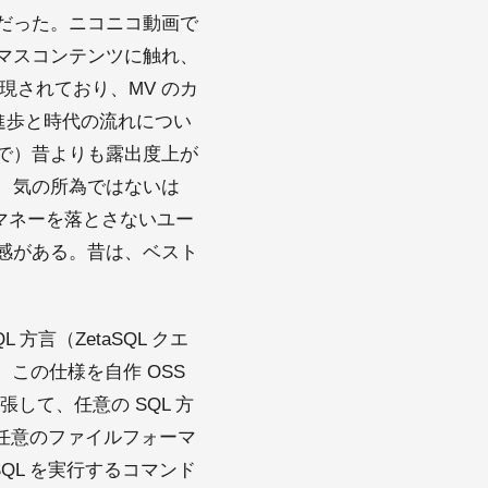
だった。ニコニコ動画で
アイマスコンテンツに触れ、
現されており、MV のカ
進歩と時代の流れについ
で）昔よりも露出度上が
、気の所為ではないは
マネーを落とさないユー
感がある。昔は、ベスト
 方言（ZetaSQL クエ
た。この仕様を自作 OSS
して、任意の SQL 方
は任意のファイルフォーマ
に SQL を実行するコマンド