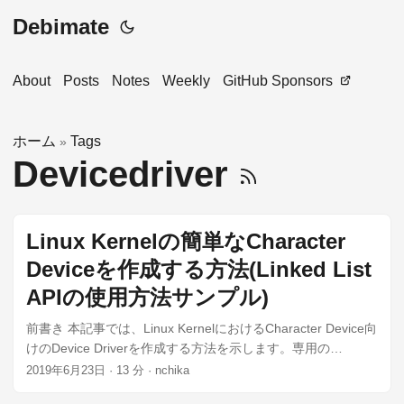
Debimate
About
Posts
Notes
Weekly
GitHub Sponsors
ホーム
Tags
»
Devicedriver
Linux Kernelの簡単なCharacter
Deviceを作成する方法(Linked List
APIの使用方法サンプル)
前書き 本記事では、Linux KernelにおけるCharacter Device向
けのDevice Driverを作成する方法を示します。専用の
Hardware(例：シリアルデバイスのUARTなど)を用いず、メモ
2019年6月23日
·
13 分
·
nchika
リ上のデータ読み書きのみを行います。そのため、擬似デバ