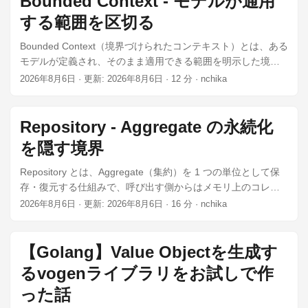
Bounded Context - モデルが通用
から観測できる状態と、公開された操作が完了した時点で成
する範囲を区切る
り立っていなければならない規則です。実装の内部では、操
作の途中で一時的に成り立たない状態を経由する事もありま
Bounded Context（境界づけられたコンテキスト）とは、ある
す。例えば、EC サイトの注文には「代金引換で支払う注文
モデルが定義され、そのまま適用できる範囲を明示した境界
は、明細の合計金額が引換の上限額を超えない」という規則
です。Evans の DDD Reference は「特定のモデルが定義され
2026年8月6日
·
更新: 2026年8月6日
·
12 分
·
nchika
が置かれます。「不変」が指すのは規則が成り立ち続ける事
適用される境界の記述であり、多くはサブシステム、または
で、値が変わらない事ではありません。明細が増えて合計金
特定のチームの担当範囲にあたる」と定義しています。ここ
額が変わっても、上限を超えた状態にしてはいけません。 ...
でのモデルは、業務の概念を表す型と、その概念が守る規則
Repository - Aggregate の永続化
の集まりを指します。境界の中では「注文」という語が 1 つ
を隠す境界
の意味に定まり、境界の外へ出た時、同じ語が同じ意味だと
は仮定しません。 ...
Repository とは、Aggregate（集約）を 1 つの単位として保
存・復元する仕組みで、呼び出す側からはメモリ上のコレク
ションのように見えます。Eric Evans の DDD Reference は、
2026年8月6日
·
更新: 2026年8月6日
·
16 分
·
nchika
DDD（Domain-Driven Design、ドメイン駆動設計）の
Repository を「ユビキタス言語で表現された、集約への問い
合わせ手段」と要約しています。ユビキタス言語とは、
【Golang】Value Objectを生成す
Bounded Context の中の全員が会話・図・コードで同じ意味
るvogenライブラリをお試しで作
で使う語彙です。 ...
った話