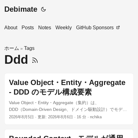
Debimate
About
Posts
Notes
Weekly
GitHub Sponsors
ホーム
Tags
»
Ddd
Value Object・Entity・Aggregate
- DDD のモデル構成要素
Value Object・Entity・Aggregate（集約）は、
DDD（Domain-Driven Design、ドメイン駆動設計）でモデル
を組み立てる時の構成要素です。Value Object は属性だけで
2026年8月5日
·
更新: 2026年8月6日
·
16 分
·
nchika
決まる値、Entity は属性が変わっても同じ物として追跡する対
象、Aggregate は不変条件を守るために、その 2 つをまとめ
た境界を指します。不変条件とは、そのオブジェクトを外部