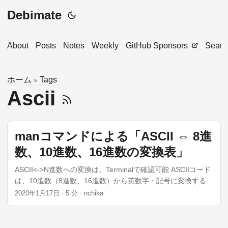
Debimate
About
Posts
Notes
Weekly
GitHub Sponsors
Searc
ホーム
Tags
»
Ascii
manコマンドによる「ASCII ⇔ 8進
数、10進数、16進数の変換表」
ASCII<->N進数への変換は、Terminalで確認可能 ASCIIコード
は、10進数（8進数、16進数）から英数字・記号に変換するた
めの文字コードです。正確には、文字コードとは以下の定義
2020年1月17日
·
5 分
·
nchika
のように、2進数との変換を指します。 ...