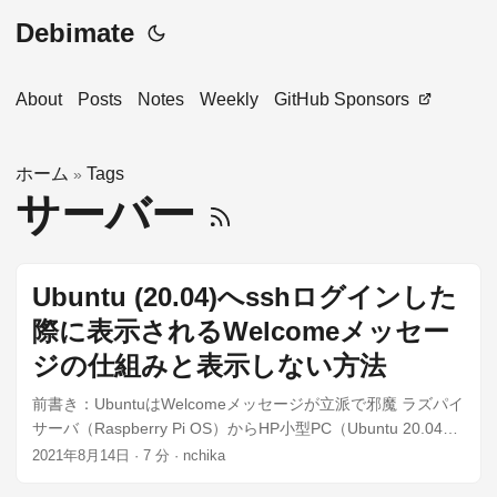
Debimate
About
Posts
Notes
Weekly
GitHub Sponsors
ホーム
Tags
»
サーバー
Ubuntu (20.04)へsshログインした
際に表示されるWelcomeメッセー
ジの仕組みと表示しない方法
前書き：UbuntuはWelcomeメッセージが立派で邪魔 ラズパイ
サーバ（Raspberry Pi OS）からHP小型PC（Ubuntu 20.04）
にサーバ移行した時、UbuntuのWelcomeメッセージがラズパ
2021年8月14日
·
7 分
·
nchika
イより立派な事に気づきました。 例えば、Ubuntuにsshログ