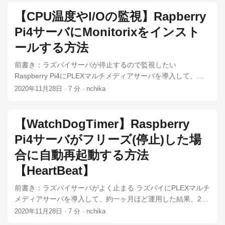
インした時、以下のようなWelcomeメッセージが出ます。 ...
【CPU温度やI/Oの監視】Rapberry
Pi4サーバにMonitorixをインスト
ールする方法
前書き：ラズパイサーバが停止するので監視したい
Raspberry Pi4にPLEXマルチメディアサーバを導入して、約
一ヶ月ほど運用した結果、2〜3日の稼働でシステム停止して
2020年11月28日
·
7 分
·
nchika
しまう問題に遭遇しています。 この問題の対症療法として、
Watch Dog Timerとheartbeatを用いてシステム停止時に自動
再起動を行う対応を実施しました。 ...
【WatchDogTimer】Raspberry
Pi4サーバがフリーズ(停止)した場
合に自動再起動する方法
【HeartBeat】
前書き：ラズパイサーバがよく止まる ラズパイにPLEXマルチ
メディアサーバを導入して、約一ヶ月ほど運用した結果、2〜
3日の稼働でシステム停止してしまう問題に遭遇しています。
2020年11月28日
·
7 分
·
nchika
半日で停止する事もありました。 Plexメディアサーバー用