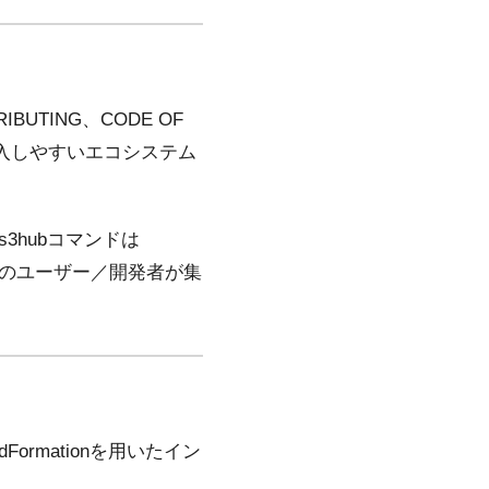
TING、CODE OF
参入しやすいエコシステム
3hubコマンドは
くのユーザー／開発者が集
rmationを用いたイン