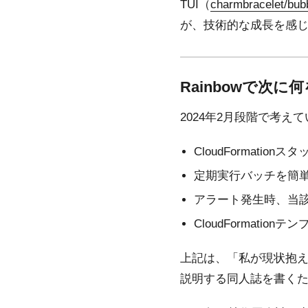
TUI（
charmbracelet/bub
が、技術的な成長を感
Rainbowで次に
2024年2月段階で考え
CloudFormati
定期実行バッチを簡単に
アラート発生時、当該時刻
CloudFormation
上記は、「私が現状抱え
説明する同人誌を書くための