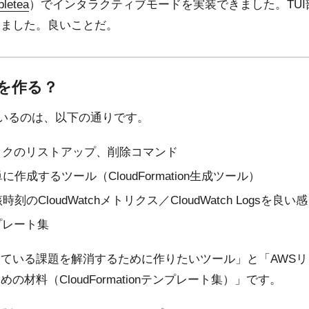
bletea
）でインタラクティブモードを実装できました。TU
じました。良いことだ。
何を作る？
ているのは、以下の通りです。
onスタックのリストアップ、削除コマンド
作成するツール（CloudFormation生成ツール）
のCloudWatchメトリクス／CloudWatch Logsを良
テンプレート集
ている課題を解消するために作りたいツール」と「AWS
材料（CloudFormationテンプレート集）」です。