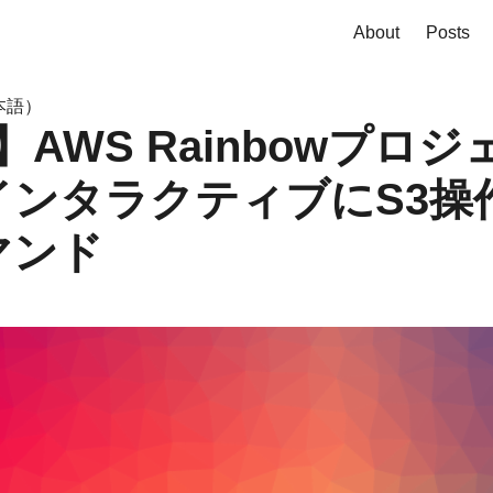
About
Posts
本語）
g】AWS Rainbowプロ
 インタラクティブにS3操
コマンド