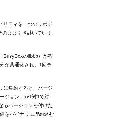
ーティリティを一つのリポジ
をそのまま引き継いでいま
yBoxのlibbb）が程
部分が共通化され、1回テ
リに集約すると、バージ
）バージョン」が1対1で対
異なるバージョンを付けた
ョン値をバイナリに埋め込む