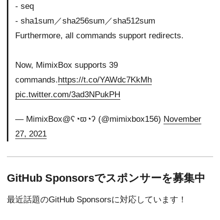
- seq
- sha1sum／sha256sum／sha512sum
Furthermore, all commands support redirects.
Now, MimixBox supports 39
commands.
https://t.co/YAWdc7KkMh
pic.twitter.com/3ad3NPukPH
— MimixBox@ʕ◔ϖ◔ʔ (@mimixbox156)
November
27, 2021
GitHub Sponsorsでスポンサーを募集中
最近話題のGitHub Sponsorsに対応しています！