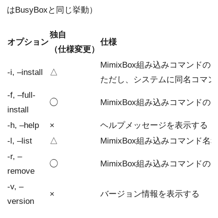
はBusyBoxと同じ挙動）
独自
オプション
仕様
（仕様変更）
MimixBox組み込みコマン
-i, –install
△
ただし、システムに同名コマン
-f, –full-
◯
MimixBox組み込みコマン
install
-h, –help
×
ヘルプメッセージを表示する
-l, –list
△
MimixBox組み込みコマンド
-r, –
◯
MimixBox組み込みコマンド
remove
-v, –
×
バージョン情報を表示する
version