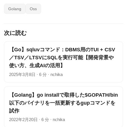
Golang
Oss
次に読む
【Go】sqluvコマンド：DBMS用のTUI + CSV
／TSV／LTSVにSQLを実行可能【開発背景や
使い方、生成AIの活用】
2025年3月8日
·
6 分
·
nchika
【Golang】go installで取得した$GOPATH/bin
以下のバイナリを一括更新するgupコマンドを
試作
2022年2月20日
·
6 分
·
nchika