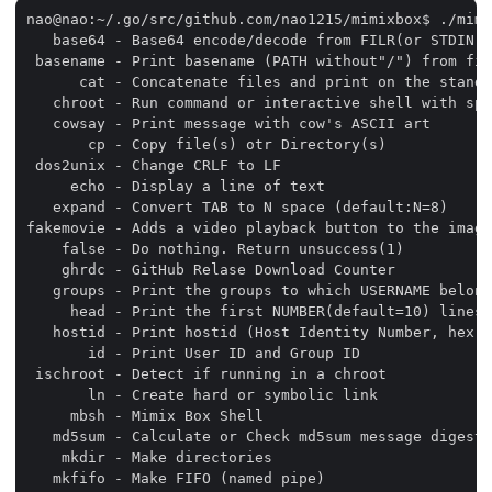
nao@nao:~/.go/src/github.com/nao1215/mimixbox$ ./mimi
   base64 - Base64 encode/decode from FILR(or STDIN) 
 basename - Print basename (PATH without"/") from fil
      cat - Concatenate files and print on the standa
   chroot - Run command or interactive shell with spe
   cowsay - Print message with cow's ASCII art

       cp - Copy file(s) otr Directory(s)

 dos2unix - Change CRLF to LF

     echo - Display a line of text

   expand - Convert TAB to N space (default:N=8)

fakemovie - Adds a video playback button to the image

    false - Do nothing. Return unsuccess(1)

    ghrdc - GitHub Relase Download Counter

   groups - Print the groups to which USERNAME belong
     head - Print the first NUMBER(default=10) lines

   hostid - Print hostid (Host Identity Number, hex)!
       id - Print User ID and Group ID

 ischroot - Detect if running in a chroot

       ln - Create hard or symbolic link

     mbsh - Mimix Box Shell

   md5sum - Calculate or Check md5sum message digest

    mkdir - Make directories

   mkfifo - Make FIFO (named pipe)
