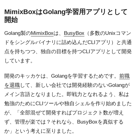
MimixBoxはGolang学習用アプリとして
開始
Golang製の
MimixBox
は、
BusyBox
（多数のUnixコマン
ドをシングルバイナリに詰め込んだCLIアプリ）と共通
点を持ちつつ、独自の目標を持つCLIアプリとして開発
しています。
開発のキッカケは、Golangを学習するためです。
前職
を退職
して、新しい会社では開発経験のないGolangが
メイン言語となりました。即戦力となれるよう、私は
勉強のためにCLIツールや独自シェルを作り始めました
が、「全部混ぜて開発すればプロジェクト数が増え
ず、管理が楽では？それなら、BusyBoxを真似する
か」という考えに至りました。