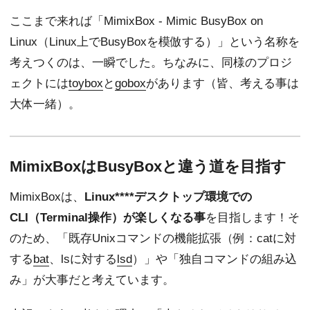
ここまで来れば「MimixBox - Mimic BusyBox on
Linux（Linux上でBusyBoxを模倣する）」という名称を
考えつくのは、一瞬でした。ちなみに、同様のプロジ
ェクトには
toybox
と
gobox
があります（皆、考える事は
大体一緒）。
MimixBoxはBusyBoxと違う道を目指す
MimixBoxは、
Linux****デスクトップ環境での
CLI（Terminal操作）が楽しくなる事
を目指します！そ
のため、「既存Unixコマンドの機能拡張（例：catに対
する
bat
、lsに対する
lsd
）」や「独自コマンドの組み込
み」が大事だと考えています。