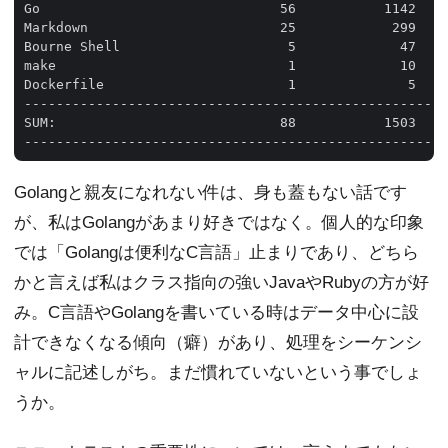
Go                              56           1142    
Markdown                        25            299    
Bourne Shell                     5             47    
make                             1             10    
Dockerfile                       1              5    
-----------------------------------------------------
SUM:                            88           1503    
Golangと親友になれない件は、身も蓋もない話です
が、私はGolangがあまり好きではなく。個人的な印象
では「Golangは便利なC言語」止まりであり、どちら
かと言えば私はクラス指向の強いJavaやRubyの方が好
み。C言語やGolangを書いている時はデータ中心に設
計できなくなる傾向（癖）があり、処理をシーケンシ
ャルに記述しがち。まだ慣れていないという事でしょ
うか。