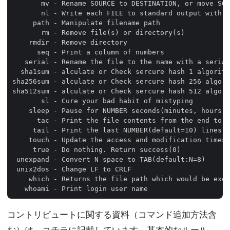
       mv - Rename SOURCE to DESTINATION, or move SOU
       nl - Write each FILE to standard output with l
     path - Manipulate filename path

       rm - Remove file(s) or directory(s)

    rmdir - Remove directory

      seq - Print a column of numbers

   serial - Rename the file to the name with a serial
  sha1sum - alculate or Check sercure hash 1 algorith
sha256sum - alculate or Check sercure hash 256 algori
sha512sum - alculate or Check sercure hash 512 algori
       sl - Cure your bad habit of mistyping

    sleep - Pause for NUMBER seconds(minutes, hours, 
      tac - Print the file contents from the end to t
     tail - Print the last NUMBER(default=10) lines

    touch - Update the access and modification times 
     true - Do nothing. Return success(0)

 unexpand - Convert N space to TAB(default:N=8)

 unix2dos - Change LF to CRLF

    which - Returns the file path which would be exec
コントリビュートに関する資料（コマンド追加方法含