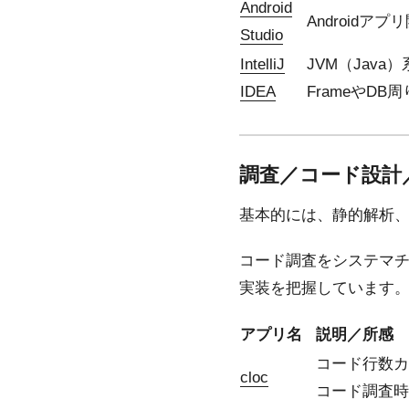
Android
Android
Studio
IntelliJ
JVM（Jav
IDEA
FrameやDB周
調査／コード設計
基本的には、静的解析、
コード調査をシステマチッ
実装を把握しています。
アプリ名
説明／所感
コード行数カ
cloc
コード調査時はg