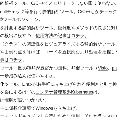
的解析ツール。C/C++でメモリリークしない限り使わない
nullチェック等を行う静的解析ツール。C/C++しかチェッ
替ツールポジション。
を計測する静的解析ツール。複雑度やメソッドの長さに対
の検出に役立つ。
使用方法の記事はコチラ。
（クラス）の関連性をビジュアライズする静的解析ツール
や面倒な点を除けば、コードを直接読むより処理を把握し
事はコチラ
。
図ツール。図の種類が豊富かつ無料。類似ツール（
Visio
、
pl
一歩踏み込んだ使いやすさ。
化ツール。Linuxがお手軽に立ち上げられる便利さと引き
を楽にするはずの
コンテナ管理基盤Kubernetes
は、
は理解が追いつかない。
主に仮想化環境でWindowsを立ち上げ、
ーマットドキュメントを読むために使用。それか
ランス
の