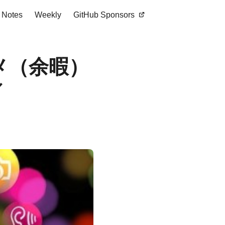
Notes
Weekly
GitHub Sponsors
メ（余暇）
／