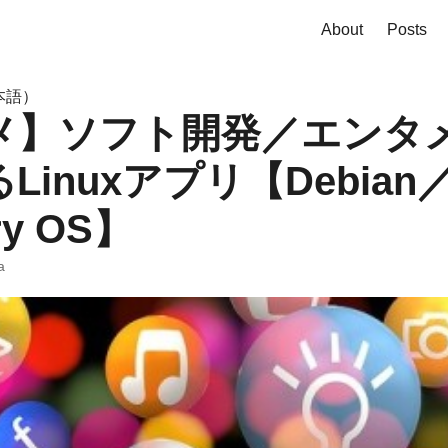
About
Posts
本語）
メ】ソフト開発／エンタ
inuxアプリ【Debian
ry OS】
a