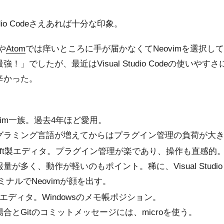
udio Codeさえあれば十分な印象。
や
Atom
では痒いところに手が届かなくてNeovimを選択し
最強！」でしたが、最近はVisual Studio Codeの使い
は辛かった。
im一族。過去4年ほど愛用。
グラミング言語が増えてからはプラグイン管理の負荷が大
osoft製エディタ。プラグイン管理が楽であり、操作も直感的
が多く、動作が軽いのもポイント。稀に、Visual Studio
ミナルでNeovimが顔を出す。
Iエディタ。Windowsのメモ帳ポジション。
合とGitのコミットメッセージには、microを使う。