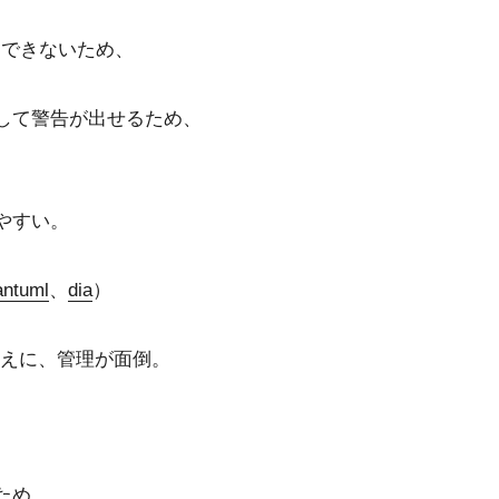
。
クできないため、
して警告が出せるため、
。
やすい。
antuml
、
dia
）
換えに、管理が面倒。
ため。