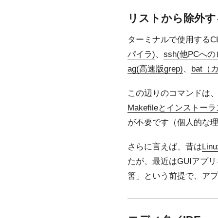
リストから除外す
ターミナルで使用するC
パイラ)
、
ssh(他PCへ
ag(高速版grep)
、
bat（
この辺りのコマンドは
Makefileとインス
が不要です（個人的な
さらに言えば、昔は
Li
たが、最近はGUIアプ
筈」という前提で、ア