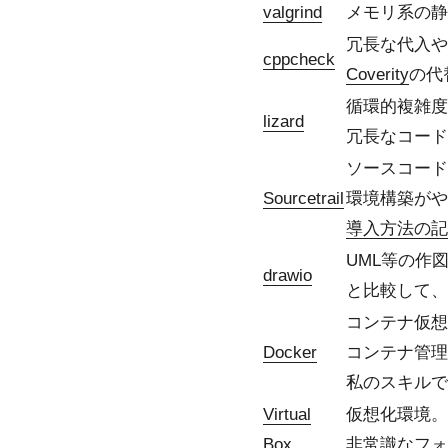
valgrind
メモリ系の静
冗長な代入や
cppcheck
Coverity
の代
循環的複雑度
lizard
冗長なコード
ソースコード
Sourcetrail
環境構築がや
導入方法の記
UML等の作
drawio
と比較して、
コンテナ仮想
Docker
コンテナ管理
私のスキルで
Virtual
仮想化環境。
Box
非常識なフォ