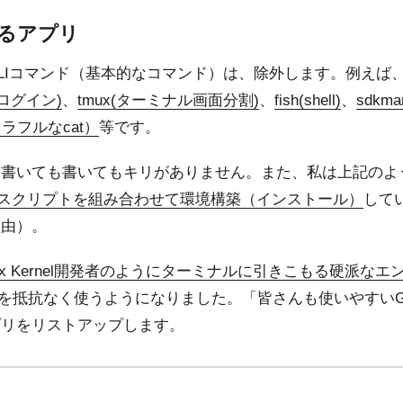
るアプリ
LIコマンド（基本的なコマンド）は、除外します。例えば
のログイン)
、
tmux(ターミナル画面分割)
、
fish(shell)
、
sdkm
カラフルなcat）
等です。
、書いても書いてもキリがありません。また、私は上記のよ
トーラスクリプトを組み合わせて環境構築（インストール）
して
理由）。
nux Kernel開発者のようにターミナルに引きこもる硬派なエ
リを抵抗なく使うようになりました。「皆さんも使いやすいG
プリをリストアップします。