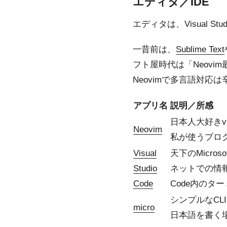
エディタ／IDE
エディタは、Visual St
一昔前は、
Sublime Text
フト屋時代は「Neovim
Neovimで多言語対応
アプリ名
説明／所感
日本人大好きv
Neovim
私が使うプロ
Visual
天下のMicr
Studio
ネットでの情報量
Code
Code内のター
シンプルなCL
micro
日本語を書く場