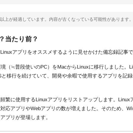
 年以上が経過しています。内容が古くなっている可能性があります
？当たり前？
Linuxアプリをオススメするように見せかけた備忘録記事
境（≒普段使いのPC）をMacからLinuxに移行しました。L
entary OSと移行を続けていて、開発や余暇で使用するアプリ
繁に使用するLinuxアプリをリストアップします。Linu
応アプリやWebアプリの数が増えました。そのため、Wind
るアプリが登場します。