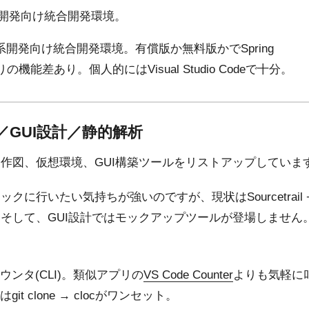
アプリ開発向け統合開発環境。
a）系開発向け統合開発環境。有償版か無料版かでSpring
りの機能差あり。個人的にはVisual Studio Codeで十分。
／GUI設計／静的解析
作図、仮想環境、GUI構築ツールをリストアップしていま
クに行いたい気持ちが強いのですが、現状はSourcetrail
そして、GUI設計ではモックアップツールが登場しません
ウンタ(CLI)。類似アプリの
VS Code Counter
よりも気軽に
it clone → clocがワンセット。