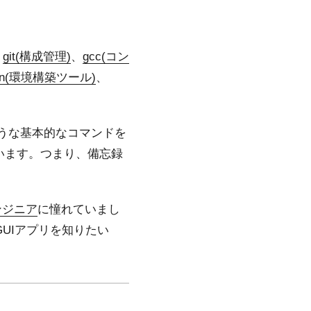
、
git(構成管理)
、
gcc(コン
an(環境構築ツール)
、
うな基本的なコマンドを
います。つまり、備忘録
ンジニア
に憧れていまし
UIアプリを知りたい