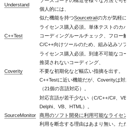
ソースコードの構造を様々な方法で可視
Understand
個人的には、
似た機能を持つ
Sourcetrail
の方が気軽に
ライセンス購入必須。単体テストのカバ
C++Test
コーディングルールチェック、フロー解
C/C++向けツールのため、組み込みソフ
ライセンス購入必須。到達不可能なコー
推奨されないコーディング、
Coverity
不要な初期化など幅広い指摘を出す。
C++Testに近い機能だが、Coverityは
（21個の言語対応）。
対応言語が若干少ない（C/C++/C#、VB.N
Delphi、VB、HTML）。
SourceMonitor
商用のソフト開発に利用可能なライセン
利用を断念する理由はあまり無い。ただ