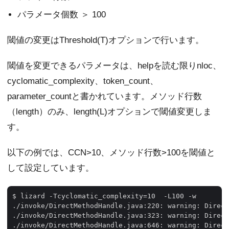
パラメータ個数 ＞ 100
閾値の変更はThreshold(T)オプションで行います。
閾値を変更できるパラメータは、helpを読む限りnloc、
cyclomatic_complexity、token_count、
parameter_countと書かれています。メソッド行数
（length）のみ、length(L)オプションで閾値変更しま
す。
以下の例では、CCN>10、メソッド行数>100を閾値と
して設定しています。
$ lizard -Tcyclomatic_complexity=10  -L100 -w

./invoke/DirectMethodHandle.java:220: warning: Direct
./invoke/DirectMethodHandle.java:323: warning: Direct
./invoke/DirectMethodHandle.java:646: warning: Direct