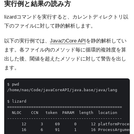
実行例と結果の読み方
lizardコマンドを実行すると、カレントディレクトリ以
下のファイルに対して静的解析します。
以下の実行例では、
JavaのCore API
を静的解析してい
ます。各ファイル内のメソッド毎に循環的複雑度を算
出した後、閾値を超えたメソッドに対して警告を出し
ます。
$ pwd

/home/nao/Code/javaCoreAPI/java.base/java/lang

$ lizard 

================================================

  NLOC    CCN   token  PARAM  length  location  

------------------------------------------------

      12      3     69      0      12 platformProcess
      16      6     91      1      16 ProcessArgument