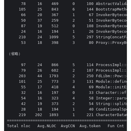
      78     16    469      0     100 AbstractValidat
     105     25    843      6     144 BootstrapMethod
      66     20    367      1      67 InvokerBytecode
      50     37    259      2      51 InvokerBytecode
      87     19    512      0     108 InvokerBytecode
      24     16    194      1      26 InvokerBytecode
     210     24   1099      5     297 StringConcatFac
      53     18    398      3      80 Proxy::ProxyBui
（省略）

      97     24    866      5     114 ProcessImpl::st
      79     26    602      2     107 ProcessImpl::in
     203     44   1793      2     250 FdLibm::Pow::co
     101     25    773      3     131 Module::defineM
      55     17    418      4      69 Module::initExp
      32     16    197      0      33 Character::offs
      54     16    323      4      58 Integer::parseI
      42     19    373      2      54 String::split@2
      28     18    194      1      40 ConditionalSpec
     219    202   1893      1     221 CharacterData01
=====================================================
Total nloc   Avg.NLOC  AvgCCN  Avg.token   Fun Cnt  W