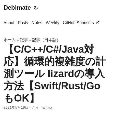
Debimate
About
Posts
Notes
Weekly
GitHub Sponsors
ホーム
記事
記事（日本語）
»
»
【C/C++/C#/Java対
応】循環的複雑度の計
測ツール lizardの導入
方法【Swift/Rust/Go
もOK】
2021年5月19日
·
7 分
·
nchika