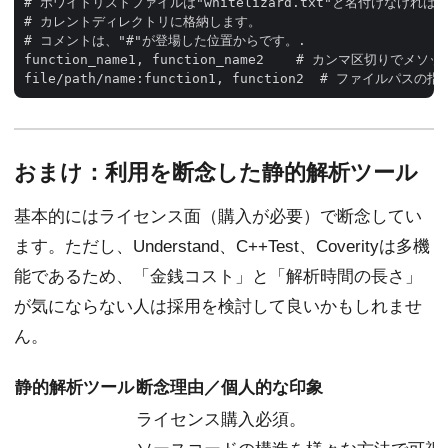
# ホワイトリストファイルは"whitelizard.txt"と名付けなければな
# カレントディレクトリに格納します。

# コメントは、"#"が登場した位置からです。.

function_name1, function_name2    # カンマ区切りでメソ
おまけ：利用を断念した静的解析ツール
基本的にはライセンス面（購入が必要）で断念してい
ます。ただし、Understand、C++Test、Coverityは多機
能であるため、「金銭コスト」と「解析時間の長さ」
が気にならない人は採用を検討して良いかもしれませ
ん。
静的解析ツール
断念理由／個人的な印象
ライセンス購入必須。