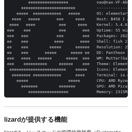
         eeeeeeeeeeeeeeeee            nao@nao-VF-AD4 

      eeeeeeeeeeeeeeeeeeeeeee         -------------- 

    eeeee  eeeeeeeeeeee   eeeee       OS: elementary 
  eeee   eeeee       eee     eeee     Host: B450 I AO
 eeee   eeee          eee     eeee    Kernel: 5.4.0-7
eee    eee            eee       eee   Uptime: 55 mins
eee   eee            eee        eee   Packages: 2823 

ee    eee           eeee       eeee   Shell: fish 2.7
ee    eee         eeeee      eeeeee   Resolution: 256
ee    eee       eeeee      eeeee ee   DE: Pantheon 

eee   eeee   eeeeee      eeeee  eee   WM: Mutter(Gala
eee    eeeeeeeeee     eeeeee    eee   Theme: Elementa
 eeeeeeeeeeeeeeeeeeeeeeee    eeeee    Icons: Elementa
  eeeeeeee eeeeeeeeeeee      eeee     Terminal: io.el
    eeeee                 eeeee       CPU: AMD Ryzen 
      eeeeeee         eeeeeee         GPU: AMD Picass
lizardが提供する機能