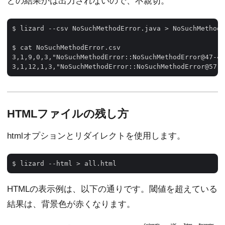
どの結果かは出力されないので、不親切。
$ lizard --csv NoSuchMethodError.java > NoSuchMethodE
$ cat NoSuchMethodError.csv 

3,1,9,0,3,"NoSuchMethodError::NoSuchMethodError@47-49
HTMLファイルの残し方
htmlオプションとリダイレクトを使用します。
HTMLの表示例は、以下の通りです。閾値を超えている
結果は、背景色が赤くなります。