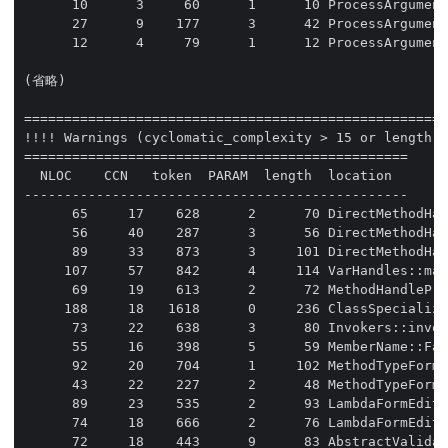
      10      3     60      1      10 ProcessArgument
      27      9    177      3      42 ProcessArgument
      12      4     79      1      12 ProcessArgument
(省略)

=====================================================
!!!! Warnings (cyclomatic_complexity > 15 or length >
================================================

  NLOC    CCN   token  PARAM  length  location  

------------------------------------------------

      65     17    628      2      70 DirectMethodHan
      56     40    287      3      56 DirectMethodHan
      89     33    873      3     101 DirectMethodHan
     107     57    842      4     114 VarHandles::mak
      69     19    613      2      72 MethodHandlePro
     188     18   1618      0     236 ClassSpecialize
      73     22    638      3      80 Invokers::invok
      55     16    398      5      59 MemberName::Fac
      92     20    704      1     102 MethodTypeForm:
      43     22    227      2      48 MethodTypeForm:
      89     23    535      2      93 LambdaFormEdito
      74     18    666      2      76 LambdaFormEdito
      72     18    443      9      83 AbstractValidat