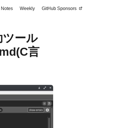
Notes
Weekly
GitHub Sponsors
助ツール
emd(C言