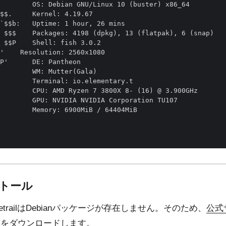
        OS: Debian GNU/Linux 10 (buster) x86_64 

$$.     Kernel: 4.19.67 

`$$b:   Uptime: 1 hour, 26 mins 

 $$$    Packages: 4198 (dpkg), 13 (flatpak), 6 (snap) 

 $$P    Shell: fish 3.0.2 

'    Resolution: 2560x1080 

P'      DE: Pantheon 

        WM: Mutter(Gala) 

        Terminal: io.elementary.t 

        CPU: AMD Ryzen 7 3800X 8- (16) @ 3.900GHz 

        GPU: NVIDIA NVIDIA Corporation TU107 

        Memory: 6900MiB / 64404MiB 

                                

ンストール
rcetrailはDebianパッケージが存在しません。そのため、
公式
リをダウンロードします。