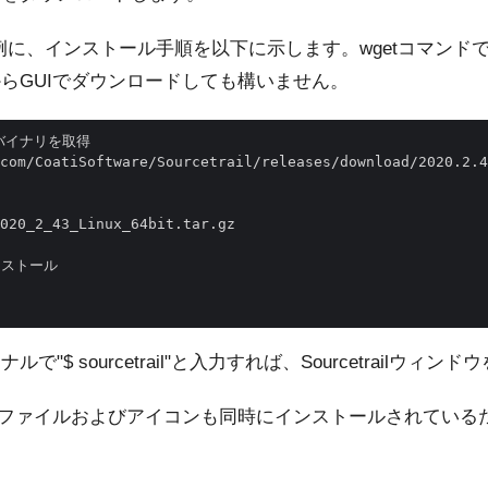
20.2.43を例に、インストール手順を以下に示します。wgetコ
からGUIでダウンロードしても構いません。
バイナリを取得

com/CoatiSoftware/Sourcetrail/releases/download/2020.2.4
020_2_43_Linux_64bit.tar.gz

ンストール 

"$ sourcetrail"と入力すれば、Sourcetrailウィ
スクトップファイルおよびアイコンも同時にインストールされている