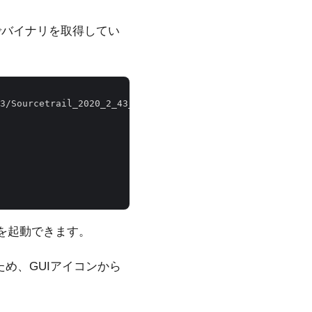
マンドでバイナリを取得してい
3/Sourcetrail_2020_2_43_Linux_64bit.tar.gz

ンドウを起動できます。
ため、GUIアイコンから