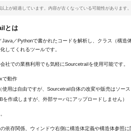
 年以上が経過しています。内容が古くなっている可能性があります
ailとは
／Java／Pythonで書かれたコードを解析し、クラス（構
視化してくれるツールです。
社での業務利用でも気軽にSourcetrailを使用可能です。
nuxで動作
3（使用は自由ですが、Sourcetrail自体の改変や販売はソ
DBを作成しますが、外部サーバにアップロードしません）
す。
体の依存関係、ウィンドウ右側に構造体定義や構造体参照に