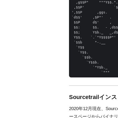
  ,g$$P"     """Y$$.".
 ,$$P'              `$
',$$P       ,ggs.     
`d$$'     ,$P"'   .   
 $$P      d$'     ,   
 $$:      $$.   - ,d$$
 $$;      Y$b._   _,d$
 Y$$.    `.`"Y$$$$P"' 
 `$$b      "-.__      
  `Y$$                
   `Y$$.              
     `$$b.            
       `Y$$b.

          `"Y$b._     
Sourcetrailイ
2020年12月現在、Sou
ースページ
からバイナ