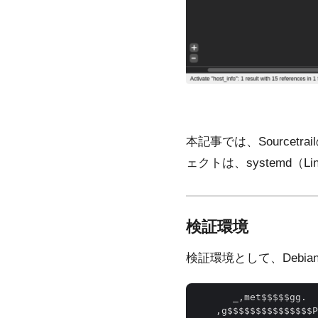
本記事では、Source
ェクトは、systemd（
検証環境
検証環境として、Debian
       _,met$$$$$gg.  
    ,g$$$$$$$$$$$$$$$P