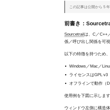
この記事は公開から 5
前書き：Sourcetr
Sourcetrail
は、C／C++
係／呼び出し関係を可
以下の特徴を持つため、会
Windows／Mac／Li
ライセンスはGPL v
オフラインで動作（
使用例を下図に示しま
ウィンドウ左側に構造