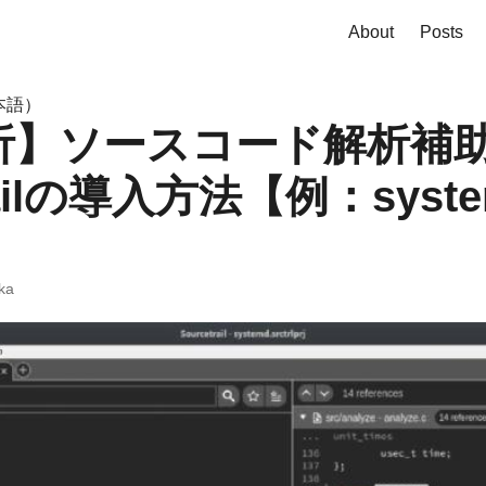
About
Posts
本語）
析】ソースコード解析補
trailの導入方法【例：syst
ka