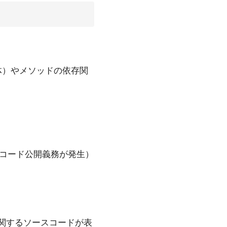
。
造体）やメソッドの依存関
ースコード公開義務が発生）
関するソースコードが表