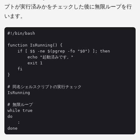
プトが実行済みかをチェックした後に無限ループを行
います。
#!/bin/bash

function IsRunning() {

    if [ $$ -ne $(pgrep -fo "$0") ]; then

        echo "起動済みです。"

        exit 1

    fi

}

# 同名シェルスクリプトの実行チェック

IsRunning

# 無限ループ

while true

do

    :
