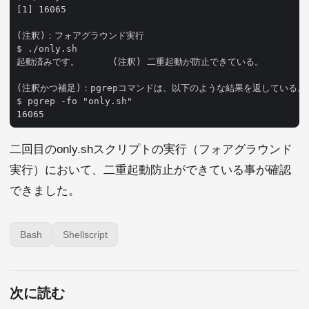
[1] 16065

(注釈)：フォアグラウンド実行

$ ./only.sh 

起動済みです。      (注釈) 二重起動が防止できている。

(注釈かつ補足)：pgrepコマンドは、以下のような結果を返している。

$ pgrep -fo "only.sh"

二回目のonly.shスクリプトの実行（フォアグラウンド
実行）において、二重起動防止ができている事が確認
できました。
Bash
Shellscript
次に読む