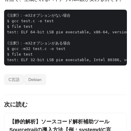
(注釈)：-m32オプションがない場合

$ gcc test.c -o test

$ file test

test: ELF 64-bit LSB pie executable, x86-64, version 
(注釈)：-m32オプションがある場合

$ gcc -m32 test.c -o test

$ file test

C言語
Debian
次に読む
【静的解析】ソースコード解析補助ツール
Sourcetrailの導入方法【例：systemd(C言