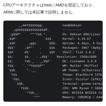
CPUアーキテクチャはIntel／AMDを想定しており、
ARMに関しては本記事で説明しません。
       _,met$$$$$gg.          nao@debian 

    ,g$$$$$$$$$$$$$$$P.       ---------- 

  ,g$$P"     """Y$$.".        OS: Debian GNU/Linux 10
 ,$$P'              `$$$.     Kernel: 4.19.67 

',$$P       ,ggs.     `$$b:   Uptime: 6 days, 9 hours
`d$$'     ,$P"'   .    $$$    Packages: 3967 (dpkg), 
 $$P      d$'     ,    $$P    Shell: fish 3.0.2 

 $$:      $$.   - ,d$$'    Resolution: 2560x1080 

 $$;      Y$b._   _,d$P'      DE: Cinnamon 3.8.8 

 Y$$.    `.`"Y$$$$P"'         WM: Mutter (Muffin) 

 `$$b      "-.__              WM Theme: (Albatross) 

  `Y$$                        Theme: Blackbird [GTK2/
   `Y$$.                      Icons: hicolor [GTK2/3]
     `$$b.                    Terminal: gnome-termina
       `Y$$b.                 CPU: AMD Ryzen 7 3800X 
          `"Y$b._             GPU: NVIDIA NVIDIA Corp