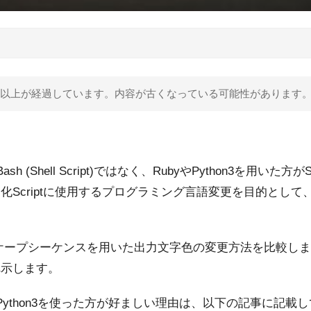
 年以上が経過しています。内容が古くなっている可能性があります
sh (Shell Script)ではなく、RubyやPython3を用いた方
化Scriptに使用するプログラミング言語変更を目的とし
スケープシーケンスを用いた出力文字色の変更方法を比較し
れ示します。
yやPython3を使った方が好ましい理由は、以下の記事に記