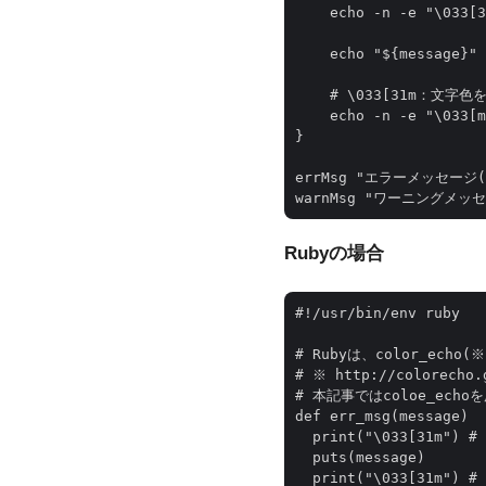
    echo -n -e "\033[3
    echo "${message}"

    # \033[31m：文字色
    echo -n -e "\033[m
}

errMsg "エラーメッセージ(赤
Rubyの場合
#!/usr/bin/env ruby

# Rubyは、color_ech
# ※ http://colorecho.g
# 本記事ではcoloe_ech
def err_msg(message)

  print("\033[31m")
  puts(message)

  print("\033[31m")