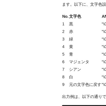
ます。以下に、文字色
No.
文字色
A
1
黒
“\
2
赤
“\
3
緑
“\
4
黄
“\
5
青
“\
6
マジェンタ
“\
7
シアン
“\
8
白
“\
9
元の文字色に戻す
“\
出力例は、以下の通り