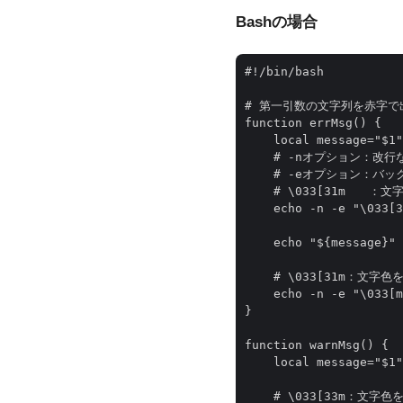
Bashの場合
#!/bin/bash

# 第一引数の文字列を赤字で
function errMsg() {

    local message="$1"

    # -nオプション：改行な
    # -eオプション：
    # \033[31m　　：
    echo -n -e "\033[3
    echo "${message}"

    # \033[31m：文字色
    echo -n -e "\033[m
}

function warnMsg() {

    local message="$1"

    # \033[33m：文字色