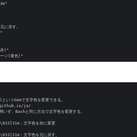
3m"

を元に戻す。

"

)"

o(※)というGemで文字色を変更できる。

ithub.io/ja/

oを用いず、Bashと同じ方法で文字色を変更する。

 # \033[31m：文字色を赤に変更

 # \033[31m：文字色を元に戻す。
