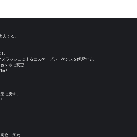
出力する。

し

バックスラッシュによるエスケープシーケンスを解釈する。

文字色を赤に変更

1m"

を元に戻す。

"

を黄色に変更
