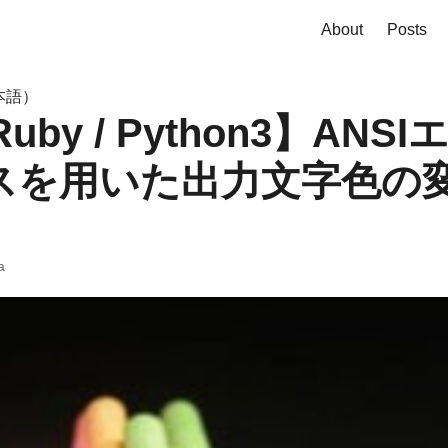
About
Posts
本語）
 Ruby / Python3】AN
スを用いた出力文字色の
a