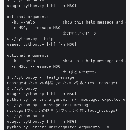
$ ./python.py -h

usage: python.py [-h] [-m MSG]

optional arguments:

  -h, --help            show this help message and ex
  -m MSG, --message MSG

                        出力するメッセージ

$ ./python.py --help

usage: python.py [-h] [-m MSG]

optional arguments:

  -h, --help            show this help message and ex
  -m MSG, --message MSG

                        出力するメッセージ

$ ./python.py -m test_message

messageオプションの処理（オプション引数：test_message)

$ ./python.py -m

usage: python.py [-h] [-m MSG]

python.py: error: argument -m/--message: expected one
$ ./python.py --message test_message

messageオプションの処理（オプション引数：test_message)

$ ./python.py -a

usage: python.py [-h] [-m MSG]
