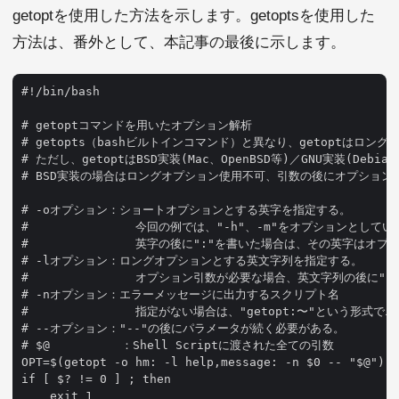
getoptを使用した方法を示します。getoptsを使用した
方法は、番外として、本記事の最後に示します。
#!/bin/bash

# getoptコマンドを用いたオプション解析

# getopts（bashビルトインコマンド）と異なり、getoptはロン
# ただし、getoptはBSD実装(Mac、OpenBSD等)／GNU実装(Debia
# BSD実装の場合はロングオプション使用不可、引数の後にオプション指
# -oオプション：ショートオプションとする英字を指定する。

#               今回の例では、"-h"、-m"をオプションとしている
#               英字の後に":"を書いた場合は、その英字はオ
# -lオプション：ロングオプションとする英文字列を指定する。

#               オプション引数が必要な場合、英文字列の後に":
# -nオプション：エラーメッセージに出力するスクリプト名

#               指定がない場合は、"getopt:〜"という形式で
# --オプション："--"の後にパラメータが続く必要がある。

# $@          ：Shell Scriptに渡された全ての引数

OPT=$(getopt -o hm: -l help,message: -n $0 -- "$@")

if [ $? != 0 ] ; then

    exit 1
