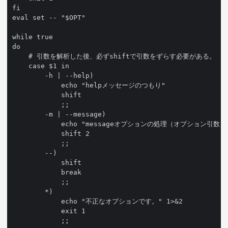
fi

eval set -- "$OPT"

while true

do

    # 引数を解析した後、必ずshiftで引数をずらす必要がある。

    case $1 in

        -h | --help)

            echo "helpメッセージのつもり"

            shift

            ;;

        -m | --message)

            echo "messageオプションの処理（オプション引数：$
            shift 2

            ;;

        --)

            shift

            break

            ;;

        *)

            echo "不正なオプションです。" 1>&2

            exit 1

            ;;
