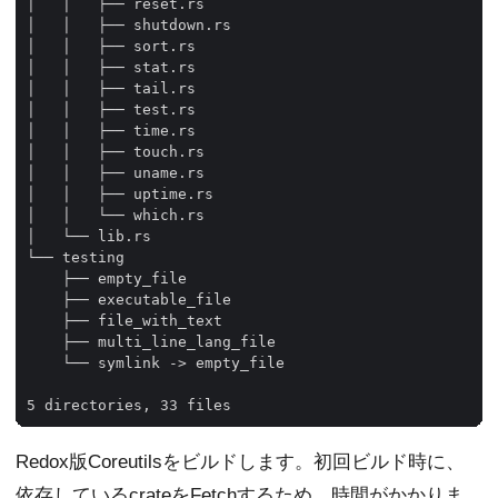
│   │   ├── reset.rs

│   │   ├── shutdown.rs

│   │   ├── sort.rs

│   │   ├── stat.rs

│   │   ├── tail.rs

│   │   ├── test.rs

│   │   ├── time.rs

│   │   ├── touch.rs

│   │   ├── uname.rs

│   │   ├── uptime.rs

│   │   └── which.rs

│   └── lib.rs

└── testing

    ├── empty_file

    ├── executable_file

    ├── file_with_text

    ├── multi_line_lang_file

    └── symlink -> empty_file

Redox版Coreutilsをビルドします。初回ビルド時に、
依存している
crate
をFetchするため、時間がかかりま