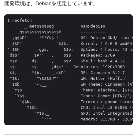
開発環境は、Debianを想定しています。
$ neofetch 

       _,met$$$$$gg.          nao@debian 

    ,g$$$$$$$$$$$$$$$P.       ---------- 

  ,g$$P"     """Y$$.".        OS: Debian GNU/Linux 9.
 ,$$P'              `$$$.     Kernel: 4.9.0-9-amd64 

',$$P       ,ggs.     `$$b:   Uptime: 4 hours, 43 min
`d$$'     ,$P"'   .    $$$    Packages: 2709 

 $$P      d$'     ,    $$P    Shell: bash 4.4.12 

 $$:      $$.   - ,d$$'    Resolution: 1920x1080 

 $$;      Y$b._   _,d$P'      DE: Cinnamon 3.2.7 

 Y$$.    `.`"Y$$$$P"'         WM: Mutter (Muffin) 

 `$$b      "-.__              WM Theme: Cinnamon (Alb
  `Y$$                        Theme: BlackMATE [GTK2/
   `Y$$.                      Icons: Gnome [GTK2/3] 

     `$$b.                    Terminal: gnome-termina
       `Y$$b.                 CPU: Intel i3-6100U (4)
          `"Y$b._             GPU: Intel Integrated G