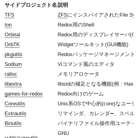
サイドプロジェクト名
説明
TFS
ZFS
にインスパイアされたFile Sys
Ion
Redox用のShell
Orbital
Redox用のディスプレイサーバ(GU
OrbTK
Widgetツールキット(GUI機能)
pkgutils
Redoxパッケージマネージメント
Sodium
Viコマンド風のエディタ
ralloc
メモリアロケータ
libextra
libstdの補足となる機能(例：Has
games-for-redox
Redox向けのゲーム
Coreutils
Unix系OSで中心的(core)なユ
Extrautils
リマインダ、カレンダ➖、スペル
Binutils
バイナリファイル操作用ユーティ
GNU
uutils/coreutils