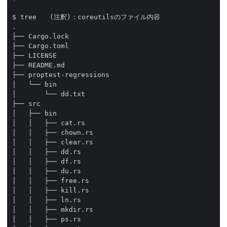
$ tree　　(注釈)：coreutilsのファイル内容

.

├── Cargo.lock

├── Cargo.toml

├── LICENSE

├── README.md

├── proptest-regressions

│   └── bin

│       └── dd.txt

├── src

│   ├── bin

│   │   ├── cat.rs

│   │   ├── chown.rs

│   │   ├── clear.rs

│   │   ├── dd.rs

│   │   ├── df.rs

│   │   ├── du.rs

│   │   ├── free.rs

│   │   ├── kill.rs

│   │   ├── ln.rs

│   │   ├── mkdir.rs

│   │   ├── ps.rs
