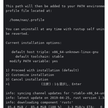
This path will then be added to your PATH environment
profile file located at:

  /home/nao/.profile

You can uninstall at any time with rustup self uninst
be reverted.

Current installation options:

   default host triple: x86_64-unknown-linux-gnu

     default toolchain: stable

  modify PATH variable: yes

1) Proceed with installation (default)

2) Customize installation

3) Cancel installation

>1　　　　　　　　　　(注釈)：1を選択し、Enter

info: syncing channel updates for 'stable-x86_64-unkn
info: latest update on 2019-04-25, rust version 1.34.
info: downloading component 'rustc'

 85.4 MiB /  85.4 MiB (100 %)   3.3 MiB/s ETA:   0 s
