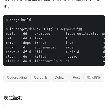
す。
$ cargo build

$ ls target/debug/　(注釈)：ビルド後の生成物

build    dd    examples        libcoreutils.rlib  ps.
cat      dd.d  free            ln                 res
cat.d    deps  free.d          ln.d               res
chown    df    incremental     mkdir              shu
chown.d  df.d  kill            mkdir.d            shu
clear    du    kill.d          native             sor
Codereading
Coreutils
Debian
Rust
環境構築
次に読む