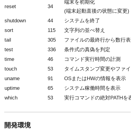
端末を初期化
reset
34
(端末起動直後の状態に変更)
shutdown
44
システムを終了
sort
115
文字列の並べ替え
tail
305
ファイルの最終行から数行表
test
336
条件式の真偽を判定
time
46
コマンド実行時間の計測
touch
53
タイムスタンプ変更やファイ
uname
91
OSまたはHWの情報を表示
uptime
65
システム稼働時間を表示
which
53
実行コマンドの絶対PATHを表
開発環境