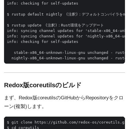
info: checking for self-updates

$ rustup default nightly　(注釈)：デフォルトコンパイラをnig
$ rustup update　(注釈)：Rust環境をアップデート

info: syncing channel updates for 'stable-x86_64-unkn
info: syncing channel updates for 'nightly-x86_64-unk
info: checking for self-updates

   stable-x86_64-unknown-linux-gnu unchanged - rustc 
Redox版coreutilsのビルド
まず、Redox版coreutilsのGitHubからRepositoryをクロ
ーン(複製)します。
$ git clone https://github.com/redox-os/coreutils.git

$ cd coreutils
