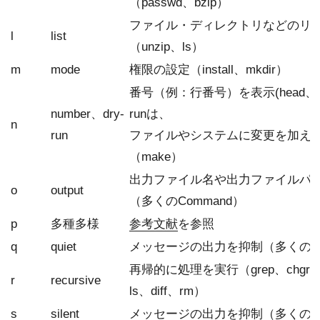
（passwd、bzip）
ファイル・ディレクトリなどのリ
l
list
（unzip、ls）
m
mode
権限の設定（install、mkdir）
番号（例：行番号）を表示(head、tail
number、dry-
runは、
n
run
ファイルやシステムに変更を加え
（make）
出力ファイル名や出力ファイルパ
o
output
（多くのCommand）
p
多種多様
参考文献
を参照
q
quiet
メッセージの出力を抑制（多くのCo
再帰的に処理を実行（grep、chgrp、
r
recursive
ls、diff、rm）
s
silent
メッセージの出力を抑制（多くのCo