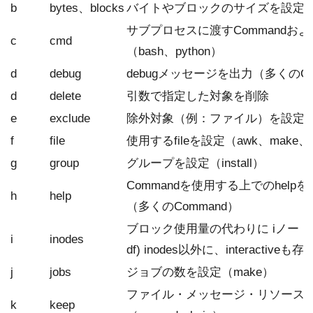
b
bytes、blocks
バイトやブロックのサイズを設定（d
サブプロセスに渡すCommandおよび
c
cmd
（bash、python）
d
debug
debugメッセージを出力（多くのCo
d
delete
引数で指定した対象を削除
e
exclude
除外対象（例：ファイル）を設定(ry
f
file
使用するfileを設定（awk、make、s
g
group
グループを設定（install）
Commandを使用する上でのhelp
h
help
（多くのCommand）
ブロック使用量の代わりに iノード情
i
inodes
df) inodes以外に、interactive
j
jobs
ジョブの数を設定（make）
ファイル・メッセージ・リソース
k
keep