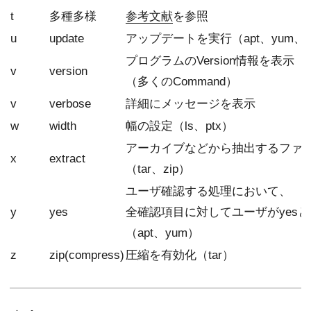
t
多種多様
参考文献
を参照
u
update
アップデートを実行（apt、yum、cp
プログラムのVersion情報を表示
v
version
（多くのCommand）
v
verbose
詳細にメッセージを表示
w
width
幅の設定（ls、ptx）
アーカイブなどから抽出するファ
x
extract
（tar、zip）
ユーザ確認する処理において、
y
yes
全確認項目に対してユーザがyes
（apt、yum）
z
zip(compress)
圧縮を有効化（tar）