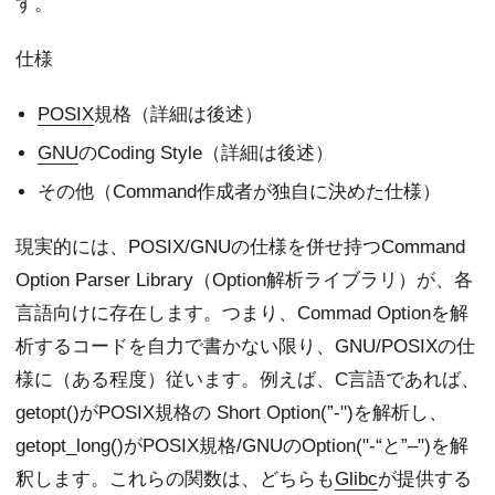
す。
仕様
POSIX
規格（詳細は後述）
GNU
のCoding Style（詳細は後述）
その他（Command作成者が独自に決めた仕様）
現実的には、POSIX/GNUの仕様を併せ持つCommand
Option Parser Library（Option解析ライブラリ）が、各
言語向けに存在します。つまり、Commad Optionを解
析するコードを自力で書かない限り、GNU/POSIXの仕
様に（ある程度）従います。例えば、C言語であれば、
getopt()がPOSIX規格の Short Option(”-")を解析し、
getopt_long()がPOSIX規格/GNUのOption("-“と”–")を解
釈します。これらの関数は、どちらも
Glibc
が提供する