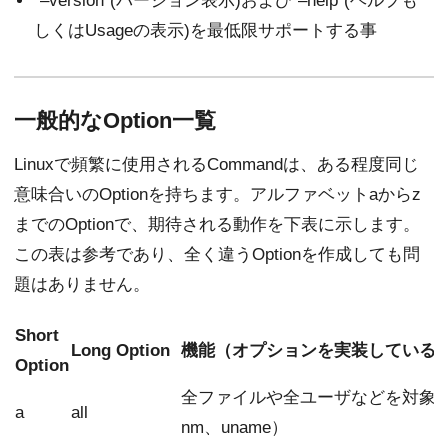
“–version”(バージョン表示)および"–help"(ヘルプも
しくはUsageの表示)を最低限サポートする事
一般的なOption一覧
Linuxで頻繁に使用されるCommandは、ある程度同じ
意味合いのOptionを持ちます。アルファベットaからz
までのOptionで、期待される動作を下表に示します。
この表は参考であり、全く違うOptionを作成しても問
題はありません。
Short
Long Option
機能（オプションを実装しているCo
Option
全ファイルや全ユーザなどを対象に
a
all
nm、uname）