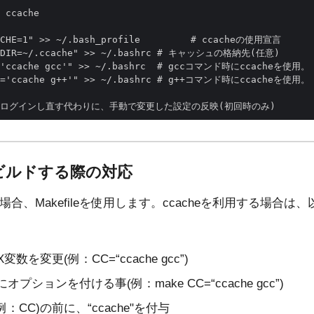
 ccache

ACHE=1" >> ~/.bash_profile         # ccacheの使用宣言

E_DIR=~/.ccache" >> ~/.bashrc # キャッシュの格納先(任意)

C='ccache gcc'" >> ~/.bashrc  # gccコマンド時にccacheを使用。

XX='ccache g++'" >> ~/.bashrc # g++コマンド時にccacheを使用。

でビルドする際の対応
る場合、Makefileを使用します。ccacheを利用する場合
X変数を変更(例：CC=“ccache gcc”)
プションを付ける事(例：make CC=“ccache gcc”)
CC)の前に、“ccache"を付与