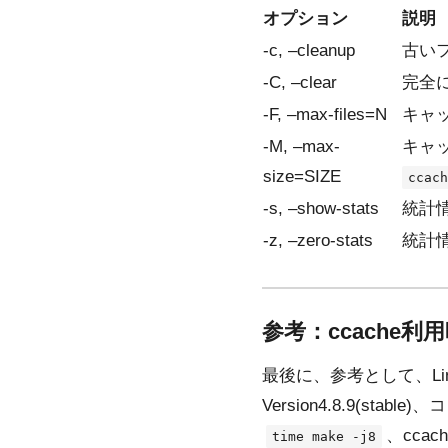
オプション
説明
-c, –cleanup
古い
-C, –clear
完全
-F, –max-files=N
キャ
-M, –max-
キャ
size=SIZE
ccach
-s, –show-stats
統計
-z, –zero-stats
統計
参考：ccache
最後に、参考として、Li
Version4.8.9(st
、cca
time make -j8