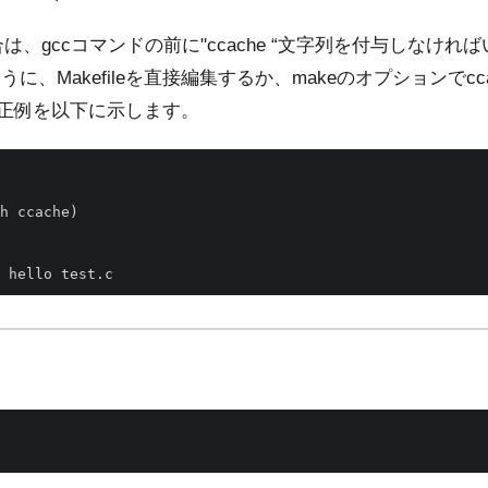
合は、gccコマンドの前に"ccache “文字列を付与しなけ
に、Makefileを直接編集するか、makeのオプションでcc
の修正例を以下に示します。
                                                        
                                                        
h ccache)                                               
                                                        