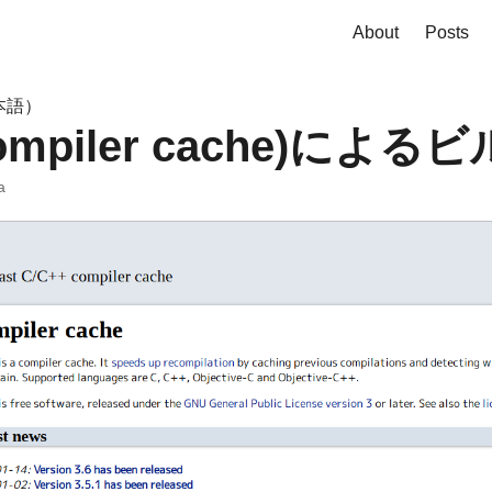
About
Posts
本語）
compiler cache)によ
a