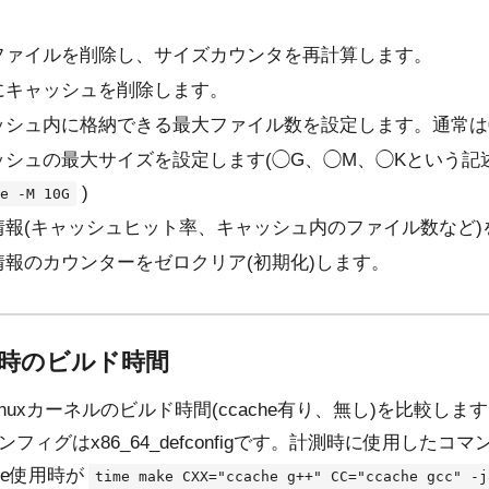
ファイルを削除し、サイズカウンタを再計算します。
にキャッシュを削除します。
ッシュ内に格納できる最大ファイル数を設定します。通常は0
ッシュの最大サイズを設定します(◯G、◯M、◯Kという記
)
e -M 10G
情報(キャッシュヒット率、キャッシュ内のファイル数など)
情報のカウンターをゼロクリア(初期化)します。
利用時のビルド時間
nuxカーネルのビルド時間(ccache有り、無し)を比較し
able)、コンフィグはx86_64_defconfigです。計測時に使用
che使用時が
time make CXX="ccache g++" CC="ccache gcc" -j