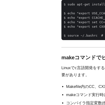
$ sudo apt-get install
$ echo "export USE_CC
$ echo "export CCACH
$ echo "export set C
$ echo "export set C
makeコマンド
Linuxでc言語開発をす
要があります。
Makefile内のCC、CX
makeコマンド実行時にオ
コンパイラ指定変数(例：