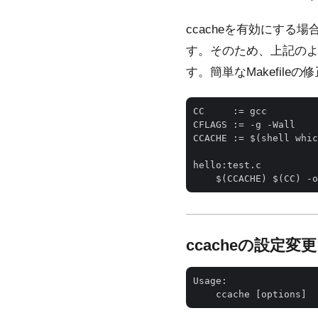
ccacheを有効にする場
す。そのため、上記のよう
す。簡単なMakefile
CC     := gcc         
CFLAGS := -g -Wall    
CCACHE := $(shell whic
hello:test.c          
ccacheの設定変更
Usage:
