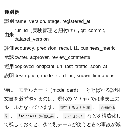
種別
例
識別
name, version, stage, registered_at
run_id（
実験管理
と紐付け）, git_commit,
由来
dataset_version
評価
accuracy, precision, recall, f1, business_metric
承認
owner, approver, review_comments
運用
deployed_endpoint_url, last_traffic_seen_at
説明
description, model_card_url, known_limitations
特に「モデルカード（model card）」と呼ばれる説明
文書を必ず添えるのは、現代の MLOps では事実上の
ルールとなっています。
、
想定する入力分布
既知の限
、
、
などを構造化し
界
fairness 評価結果
ライセンス
て残しておくと、後で別チームが使うときの事故が減