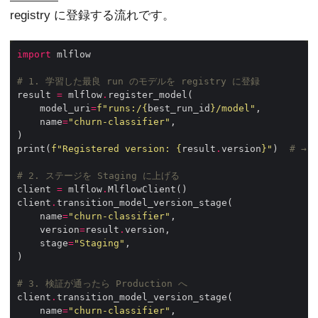
registry に登録する流れです。
import
# 1. 学習した最良 run のモデルを registry に登録
result 
=
 mlflow
.
    model_uri
=
f
"runs:/
{
best_run_id
}
/model"
    name
=
"churn-classifier"
print(
f
"Registered version: 
{
result
.
version
}
"
)  
# → 
# 2. ステージを Staging に上げる
client 
=
 mlflow
.
client
.
    name
=
"churn-classifier"
    version
=
result
.
    stage
=
"Staging"
# 3. 検証が通ったら Production へ
client
.
    name
=
"churn-classifier"