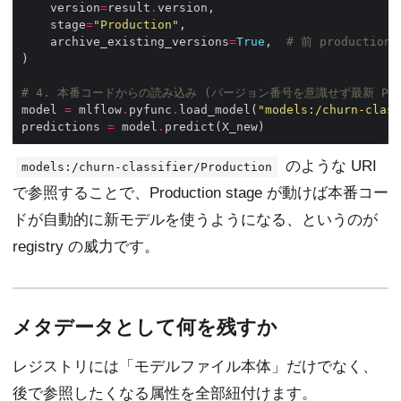
    version
=
result
.
    stage
=
"Production"
    archive_existing_versions
=
True
,  
# 前 production
# 4. 本番コードからの読み込み (バージョン番号を意識せず最新 Prod
model 
=
 mlflow
.
pyfunc
.
load_model(
"models:/churn-class
predictions 
=
 model
.
のような URI
models:/churn-classifier/Production
で参照することで、Production stage が動けば本番コー
ドが自動的に新モデルを使うようになる、というのが
registry の威力です。
メタデータとして何を残すか
レジストリには「モデルファイル本体」だけでなく、
後で参照したくなる属性を全部紐付けます。