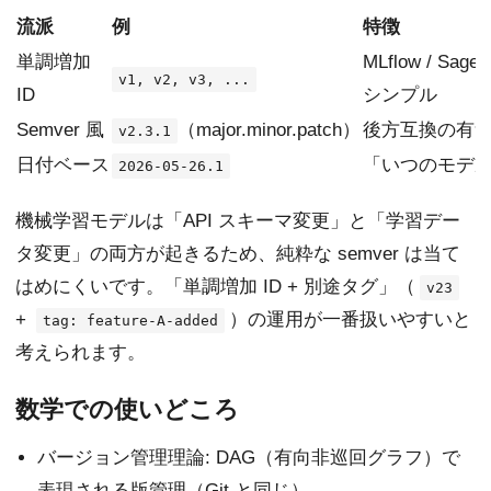
流派
例
特徴
単調増加
MLflow / S
v1, v2, v3, ...
ID
シンプル
Semver 風
（major.minor.patch）
後方互換の有
v2.3.1
日付ベース
「いつのモデ
2026-05-26.1
機械学習モデルは「API スキーマ変更」と「学習デー
タ変更」の両方が起きるため、純粋な semver は当て
はめにくいです。「単調増加 ID + 別途タグ」（
v23
+
）の運用が一番扱いやすいと
tag: feature-A-added
考えられます。
数学での使いどころ
バージョン管理理論: DAG（有向非巡回グラフ）で
表現される版管理（Git と同じ）