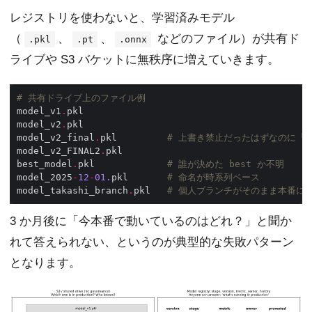
レジストリを使わないと、学習済みモデル
（
、
、
などのファイル）が共有ド
.pkl
.pt
.onnx
ライブや S3 バケットに無秩序に増えていきます。
# 共有ドライブ上のファイル例
model_v1
.
model_v2
.
model_v2_final
.
pkl         
# 上書き禁止だったはずなのに「f
model_v2_FINAL2
.
best_model
.
pkl             
# 誰が決めた best か不明
model_2025
-
12
-
01.
pkl       
# 命名が時系列ベース
model_takashi_branch
.
pkl   
# 個人ブランチがそのまま本番に
3 か月後に「今本番で動いているのはどれ？」と聞か
れて答えられない、というのが典型的な失敗パターン
となります。