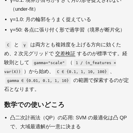
γ=0.1: 境界が滑らかすぎて月の形を捉えきれない
（under-fit）
γ=1.0: 月の輪郭をうまく捉えている
γ=50: 各点に張り付く形で過学習（境界が断片化）
と
は両方とも複雑度を上げる方向に効くた
C
γ
め、2 次元グリッドで
交差検証
するのが標準です。経
験則として
（
gamma="scale"
1 / (n_features ×
）から始め、
、
var(X))
C ∈ {0.1, 1, 10, 100}
の範囲で探索するのが定
gamma ∈ {0.01, 0.1, 1, 10}
石となります。
数学での使いどころ
凸二次計画法（QP）の応用: SVM の最適化は凸 QP
で、大域最適解が一意に決まる