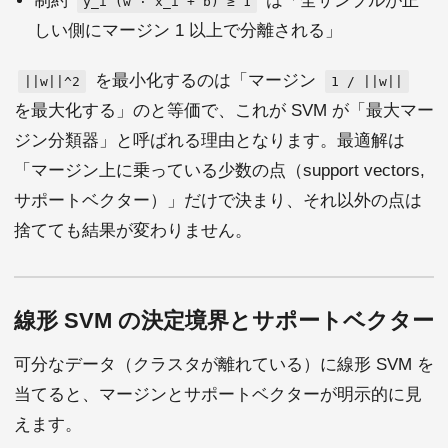
制約
は「全サンプルが正
y_i (w · x_i + b) ≥ 1
しい側にマージン 1 以上で分離される」
を最小化するのは「マージン
||w||^2
1 / ||w||
を最大化する」のと等価で、これが SVM が「最大マー
ジン分類器」と呼ばれる理由となります。最適解は
「マージン上に乗っている少数の点（support vectors,
サポートベクター）」だけで決まり、それ以外の点は
捨てても結果が変わりません。
線形 SVM の決定境界とサポートベクター
可分なデータ（クラスタが離れている）に線形 SVM を
当てると、マージンとサポートベクターが明示的に見
えます。