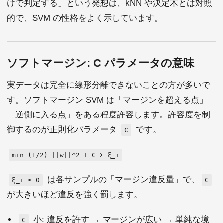
けで判定する」という発想は、kNN や決定木とは対照
的で、SVM の性格をよく示しています。
ソフトマージン: C パラメータの意味
実データは完全に線形分離できないことの方が多いで
す。ソフトマージン SVM は「マージンを超える点」
「逆側に入る点」をある程度許容します。許容度を制
御するのが正則化パラメータ
です。
C
min (1/2) ||w||^2 + C Σ ξ_i
は各サンプルの「マージン違反量」で、
ξ_i ≥ 0
C
が大きいほど違反を強く罰します。
小: 違反を許す → マージンが広い → 単純な境
C