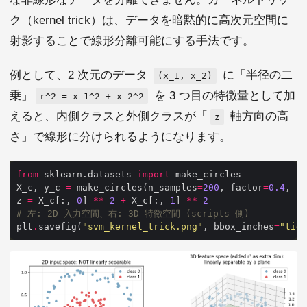
ク（kernel trick）は、データを暗黙的に高次元空間に
射影することで線形分離可能にする手法です。
例として、2 次元のデータ
に「半径の二
(x_1, x_2)
乗」
を 3 つ目の特徴量として加
r^2 = x_1^2 + x_2^2
えると、内側クラスと外側クラスが「
軸方向の高
z
さ」で線形に分けられるようになります。
from
 sklearn.datasets 
import
X_c, y_c 
=
 make_circles(n_samples
=
200
, factor
=
0.4
, no
z 
=
 X_c[:, 
0
] 
**
2
+
 X_c[:, 
1
] 
**
2
# 左: 2D 入力空間、右: 3D 特徴空間 (scripts 側)
plt
.
savefig(
"svm_kernel_trick.png"
, bbox_inches
=
"tigh