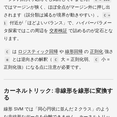
ではマージンが狭く、ほぼ全点がマージン外に押し出
されます（誤分類は減るが境界が動きやすい）。
C =
付近が「ほどよいバランス」で、ハイパーパラメー
1
タ探索ではこの周辺を
交差検証
で詰めるのが定石とな
ります。
は
ロジスティック回帰
や
線形回帰
の
正則化
強さ
C
とは逆向きの解釈（
大 = 正則化弱、
小 =
α
C
C
正則化強）になる点に注意が必要です。
カーネルトリック: 非線形を線形に変換す
る
線形 SVM では「同心円状に並んだ 2 クラス」のよう
な非線形なデータを分離できません。カーネルトリッ