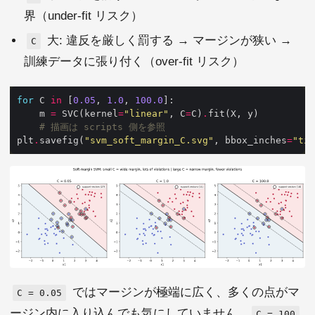
界（under-fit リスク）
大: 違反を厳しく罰する → マージンが狭い →
C
訓練データに張り付く（over-fit リスク）
for
 C 
in
 [
0.05
, 
1.0
, 
100.0
    m 
=
 SVC(kernel
=
"linear"
, C
=
C)
.
# 描画は scripts 側を参照
plt
.
savefig(
"svm_soft_margin_C.svg"
, bbox_inches
=
"tig
ではマージンが極端に広く、多くの点がマ
C = 0.05
ージン内に入り込んでも気にしていません。
C = 100