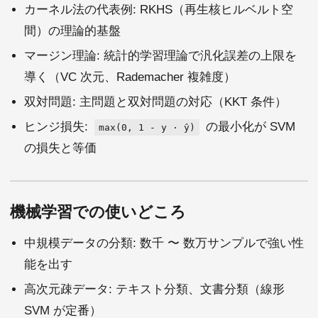
カーネル法の代表例: RKHS（再生核ヒルベルト空
間）の理論的基盤
マージン理論: 統計的学習理論で汎化誤差の上限を
導く（VC 次元、Rademacher 複雑度）
双対問題: 主問題と双対問題の対応（KKT 条件）
ヒンジ損失:
の最小化が SVM
max(0, 1 - y · ŷ)
の損失と等価
機械学習での使いどころ
中規模データの分類: 数千 〜 数万サンプルで強い性
能を出す
高次元疎データ: テキスト分類、文書分類（線形
SVM が定番）