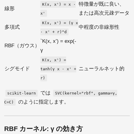
特徴量が既に良い、
K(x, x') = x ·
線形
または高次元疎データ
x'
K(x, x') = (γ x
多項式
中程度の非線形性
· x' + r)^d
`K(x, x’) = exp(-
RBF（ガウス）
γ
K(x, x') =
シグモイド
ニューラルネット的
tanh(γ x · x' +
r)
では
scikit-learn
SVC(kernel="rbf", gamma=γ,
のように指定します。
C=C)
RBF カーネル: γ の効き方