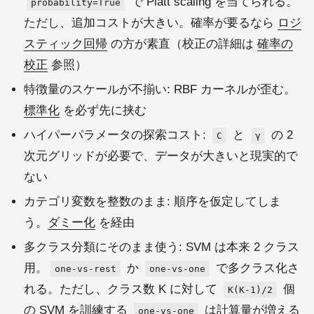
で Platt scaling を当てられる。
probability=True
ただし、追加コストが大きい。確率が要るなら
ロジ
スティック回帰
の方が素直（校正の詳細は
確率の
校正
参照）
特徴量のスケールが不揃い: RBF カーネルが歪む。
標準化
を必ず先に挟む
ハイパーパラメータの探索コスト:
と
の 2
C
γ
次元グリッドが必要で、データが大きいと現実的で
ない
カテゴリ変数を整数のまま: 順序を仮定してしま
う。
ダミー化
を経由
多クラス分類にそのまま使う: SVM は本来 2 クラス
用。
か
で多クラス化さ
one-vs-rest
one-vs-one
れる。ただし、クラス数 K に対して
個
K(K-1)/2
の SVM を訓練する
は計算量が増える
one-vs-one