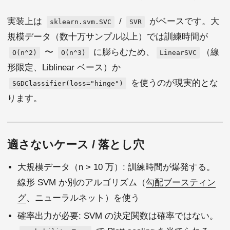
実装上は
/
がベースです。大
sklearn.svm.SVC
SVR
規模データ（数十万サンプル以上）では訓練時間が
〜
に膨らむため、
（線
O(n^2)
O(n^3)
LinearSVC
形限定、Liblinear ベース）か
を使うのが現実的とな
SGDClassifier(loss="hinge")
ります。
適さないケース / 落とし穴
大規模データ（n > 10 万）: 訓練時間が爆発する。
線形 SVM か別のアルゴリズム（
勾配ブースティン
グ
、ニューラルネット）を使う
確率出力が必要: SVM の決定関数は確率ではない。