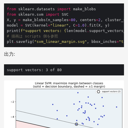
from
 sklearn.datasets 
import
from
 sklearn.svm 
import
X, y 
=
 make_blobs(n_samples
=
80
, centers
=
2
, cluster_st
model 
=
 SVC(kernel
=
"linear"
, C
=
1.0
)
.
print(
f
"support vectors: 
{
len(model
.
support_vectors_)
# 描画は scripts 側を参照
plt
.
savefig(
"svm_linear_margin.svg"
, bbox_inches
=
"tig
出力: