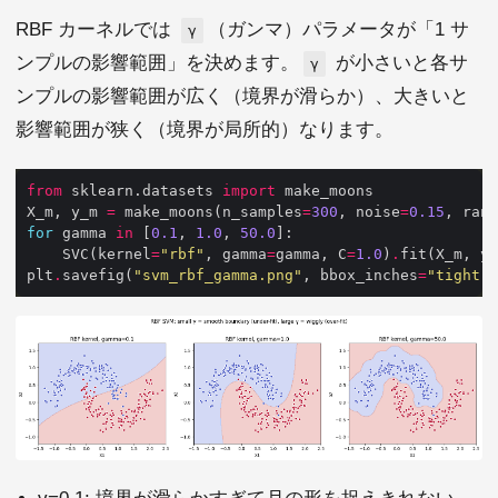
RBF カーネルでは
（ガンマ）パラメータが「1 サ
γ
ンプルの影響範囲」を決めます。
が小さいと各サ
γ
ンプルの影響範囲が広く（境界が滑らか）、大きいと
影響範囲が狭く（境界が局所的）なります。
from
 sklearn.datasets 
import
X_m, y_m 
=
 make_moons(n_samples
=
300
, noise
=
0.15
, rand
for
 gamma 
in
 [
0.1
, 
1.0
, 
50.0
    SVC(kernel
=
"rbf"
, gamma
=
gamma, C
=
1.0
)
.
plt
.
savefig(
"svm_rbf_gamma.png"
, bbox_inches
=
"tight"