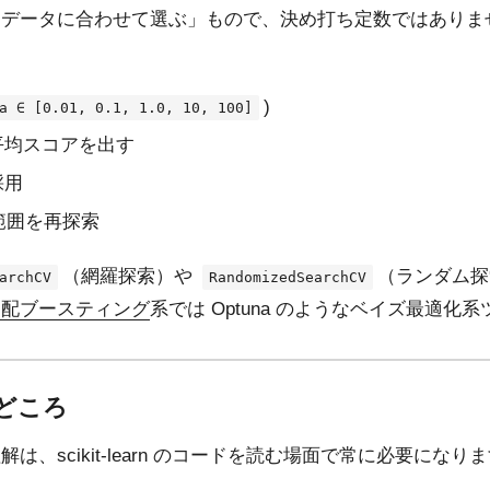
「データに合わせて選ぶ」もので、決め打ち定数ではありま
)
a ∈ [0.01, 0.1, 1.0, 10, 100]
平均スコアを出す
採用
た範囲を再探索
（網羅探索）や
（ランダム探
archCV
RandomizedSearchCV
勾配ブースティング
系では Optuna のようなベイズ最適化
どころ
、scikit-learn のコードを読む場面で常に必要になり