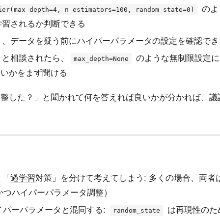
のよ
ier(max_depth=4, n_estimators=100, random_state=0)
学習されるか判断できる
き、データを疑う前にハイパーパラメータの設定を確認でき
」と相談されたら、
のような無制限設定に
max_depth=None
いかをまず聞ける
調整した？」と聞かれて何を答えれば良いかが分かれば、議
と「
過学習
対策」を分けて考えてしまう: 多くの場合、両者
、かつハイパーパラメータ調整）
イパーパラメータと混同する:
は再現性のた
random_state