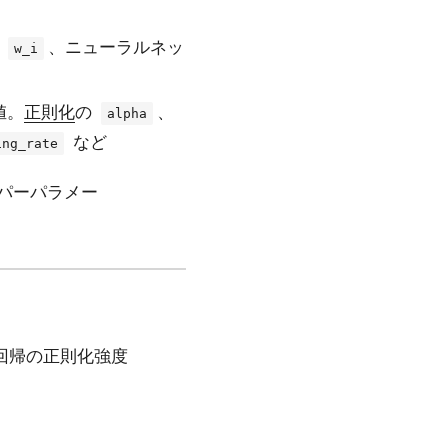
数
、ニューラルネッ
w_i
値。
正則化
の
、
alpha
など
ing_rate
パーパラメー
 回帰の正則化強度