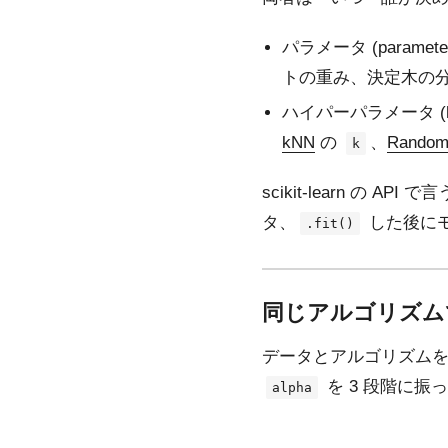
パラメータ (para
トの重み、決定木の
ハイパーパラメータ (h
kNN
の
、
Random
k
scikit-learn の API 
タ、
した後に
.fit()
同じアルゴリズム
データとアルゴリズムを
を 3 段階に振
alpha