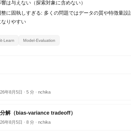
影響は与えない（探索対象に含めない）
整に固執しすぎる: 多くの問題ではデータの質や特徴量設
になりやすい
it-Learn
Model-Evaluation
）
026年8月5日
·
5 分
·
nchika
ias-variance tradeoff）
026年8月5日
·
8 分
·
nchika