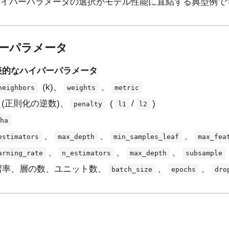
ハイパーパラメータの選択がモデル性能に直結する典型例で
ーパラメータ
表的なハイパーパラメータ
(k)、
、
neighbors
weights
metric
(正則化の逆数)、
(
/
)
penalty
l1
l2
ha
、
、
、
estimators
max_depth
min_samples_leaf
max_fea
、
、
、
arning_rate
n_estimators
max_depth
subsample
習率、層の数、ユニット数、
、
、
batch_size
epochs
dro