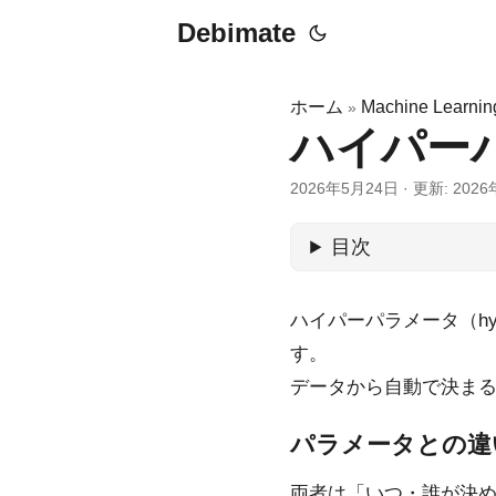
Debimate
ホーム
Machine Learnin
»
ハイパーパラ
2026年5月24日
·
更新: 202
目次
ハイパーパラメータ（hy
す。
データから自動で決まる「
パラメータとの違
両者は「いつ・誰が決