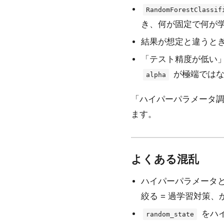
RandomForestClassif
き、何が固定で何が
結果が想定と違うと
「テスト精度が低い
が極端ではな
alpha
「ハイパーパラメータ
ます。
よくある混乱
ハイパーパラメータ
絞る = 過学習対策
をハ
random_state