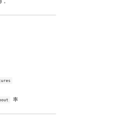
す。
tures
率
pout