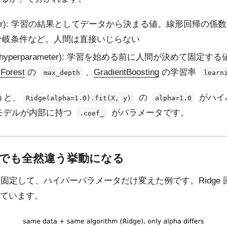
meter): 学習の結果としてデータから決まる値。線形回帰の係
分岐条件など。人間は直接いじらない
yperparameter): 学習を始める前に人間が決めて固定する
Forest
の
、
GradientBoosting
の学習率
max_depth
learn
で言うと、
の
がハイ
Ridge(alpha=1.0).fit(X, y)
alpha=1.0
モデルが内部に持つ
がパラメータです。
.coef_
でも全然違う挙動になる
固定して、ハイパーパラメータだけ変えた例です。Ridge
っています。