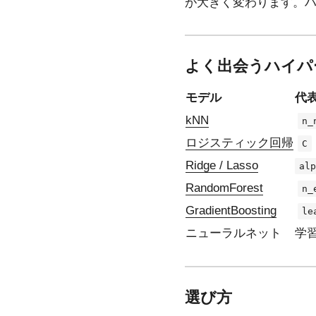
が大きく変わります。
よく出会うハイパ
モデル
代
kNN
n_
ロジスティック回帰
C
Ridge / Lasso
alp
RandomForest
n_
GradientBoosting
le
ニューラルネット
学
選び方