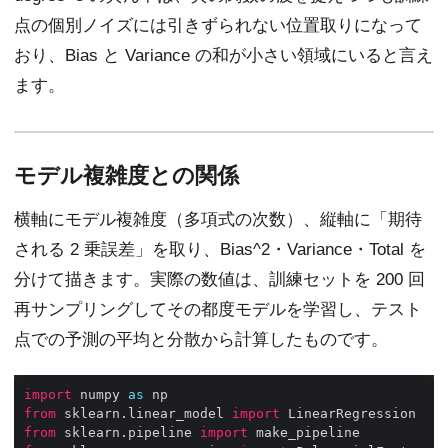
点の個別ノイズには引きずられない位置取りになって
おり、Bias と Variance の和が小さい領域にいると言え
ます。
モデル複雑度との関係
横軸にモデル複雑度（多項式の次数）、縦軸に「期待
される 2 乗誤差」を取り、Bias^2・Variance・Total を
分けて描きます。実際の数値は、訓練セットを 200 回
再サンプリングしてその都度モデルを学習し、テスト
点での予測の平均と分散から計算したものです。
import
 numpy 
as
from
 sklearn.linear_model 
import
from
 sklearn.pipeline 
import