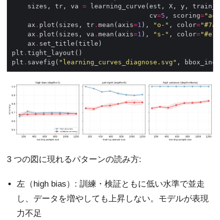
    sizes, tr, va 
=
 learning_curve(est, X, y, train_s
                                   cv
=
5
, scoring
=
"acc
    ax
.
plot(sizes, tr
.
mean(axis
=
1
), 
"o-"
, color
=
"#7aa
    ax
.
plot(sizes, va
.
mean(axis
=
1
), 
"s-"
, color
=
"#e15
    ax
.
plt
.
plt
.
savefig(
"learning_curves_diagnose.svg"
, bbox_inch
3 つの図に現れるパターンの読み方:
左（high bias）: 訓練・検証ともに低い水準で並走
し、データを増やしても上昇しない。モデルが表現
力不足