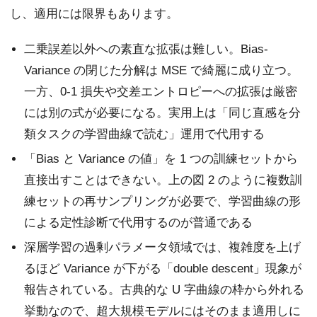
し、適用には限界もあります。
二乗誤差以外への素直な拡張は難しい。Bias-
Variance の閉じた分解は MSE で綺麗に成り立つ。
一方、0-1 損失や交差エントロピーへの拡張は厳密
には別の式が必要になる。実用上は「同じ直感を分
類タスクの学習曲線で読む」運用で代用する
「Bias と Variance の値」を 1 つの訓練セットから
直接出すことはできない。上の図 2 のように複数訓
練セットの再サンプリングが必要で、学習曲線の形
による定性診断で代用するのが普通である
深層学習の過剰パラメータ領域では、複雑度を上げ
るほど Variance が下がる「double descent」現象が
報告されている。古典的な U 字曲線の枠から外れる
挙動なので、超大規模モデルにはそのまま適用しに