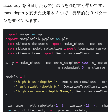
accuracy を追跡したもの）の形を読む方が早いです。
max_depth を変えた決定木 3 つで、典型的な 3 パター
ンを並べてみます。
import
 numpy 
as
import
 matplotlib.pyplot 
as
from
 sklearn.datasets 
import
from
 sklearn.model_selection 
import
from
 sklearn.tree 
import
X, y 
=
 make_classification(n_samples
=
1500
, n_features
                          n_redundant
=
5
, n_classes
=
2
,
models 
=
    (
"high bias (depth=1)"
, DecisionTreeClassifier(ma
    (
"just right (depth=6)"
, DecisionTreeClassifier(m
    (
"high variance (depth=None)"
, DecisionTreeClassi
fig, axes 
=
 plt
.
subplots(
1
, 
3
, figsize
=
(
13
, 
4
), share
for
 ax, (title, est) 
in