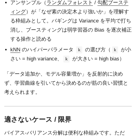
アンサンブル（
ランダムフォレスト
/
勾配ブーステ
ィング
）が「なぜ素の決定木より強いか」を理解す
る枠組みとして。バギングは Variance を平均で打ち
消し、ブースティングは弱学習器の Bias を逐次補正
する操作と読める
kNN
のハイパーパラメータ
の選び方（
が小
k
k
さい = high variance、
が大きい = high bias）
k
「データ追加か、モデル容量増か」を反射的に決め
ず、学習曲線を引いてから決めるのが筋の良い習慣と
考えられます。
適さないケース / 限界
バイアス-バリアンス分解は便利な枠組みです。ただ