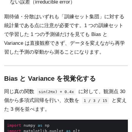
ない誤差（irreducible error）
期待値・分散はいずれも「訓練セット集団」に対する
統計量である点に注意が必要です。1 つの訓練セット
で学習した 1 つの予測値だけを見ても Bias と
Variance は直接観察できず、データを変えながら再学
習した予測の挙動から測ることになります。
Bias と Variance を視覚化する
同じ真の関数
に対して、観測点 30
sin(2πx) + 0.4x
個から多項式回帰を行い、次数を
と変え
1 / 3 / 15
た 3 例を並べます。
import
 numpy 
as
import
 matplotlib.pyplot 
as