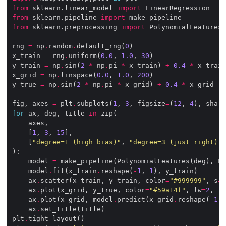
from
 sklearn.linear_model 
import
from
 sklearn.pipeline 
import
from
 sklearn.preprocessing 
import
rng 
=
 np
.
random
.
default_rng(
0
x_train 
=
 rng
.
uniform(
0.0
, 
1.0
, 
30
y_train 
=
 np
.
sin(
2
*
 np
.
pi 
*
 x_train) 
+
0.4
*
 x_train
x_grid 
=
 np
.
linspace(
0.0
, 
1.0
, 
200
y_true 
=
 np
.
sin(
2
*
 np
.
pi 
*
 x_grid) 
+
0.4
*
fig, axes 
=
 plt
.
subplots(
1
, 
3
, figsize
=
(
12
, 
4
), share
for
 ax, deg, title 
in
    [
1
, 
3
, 
15
    [
"degree=1 (high bias)"
, 
"degree=3 (just right)"
,
    model 
=
    model
.
fit(x_train
.
reshape(
-
1
, 
1
    ax
.
scatter(x_train, y_train, color
=
"#999999"
, s
=
2
    ax
.
plot(x_grid, y_true, color
=
"#59a14f"
, lw
=
2
, ls
    ax
.
plot(x_grid, model
.
predict(x_grid
.
reshape(
-
1
, 
    ax
.
plt
.