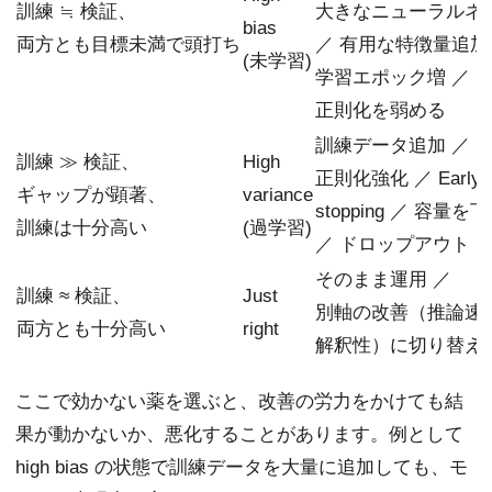
訓練 ≒ 検証、
大きなニューラルネ
bias
両方とも目標未満で頭打ち
／ 有用な特徴量追加
(未学習)
学習エポック増 ／
正則化を弱める
訓練データ追加 ／
訓練 ≫ 検証、
High
正則化強化 ／ Early
ギャップが顕著、
variance
stopping ／ 容量を
訓練は十分高い
(過学習)
／ ドロップアウト
そのまま運用 ／
訓練 ≈ 検証、
Just
別軸の改善（推論速
両方とも十分高い
right
解釈性）に切り替え
ここで効かない薬を選ぶと、改善の労力をかけても結
果が動かないか、悪化することがあります。例として
high bias の状態で訓練データを大量に追加しても、モ