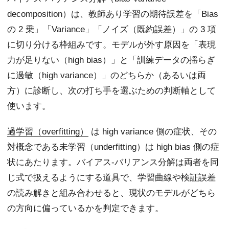
decomposition）は、教師あり学習の期待誤差を「Bias
の 2 乗」「Variance」「ノイズ（既約誤差）」の 3 項
に切り分ける枠組みです。モデルが外す原因を「表現
力が足りない（high bias）」と「訓練データの揺らぎ
に過敏（high variance）」のどちらか（あるいは両
方）に診断し、次の打ち手を選ぶための判断軸として
使います。
過学習（overfitting）
は high variance 側の症状、その
対概念である未学習（underfitting）は high bias 側の症
状にあたります。バイアス-バリアンス分解は両者を同
じ式で扱えるようにする道具で、学習曲線や検証誤差
の読み解きと組み合わせると、現状のモデルがどちら
の方向に偏っているかを判定できます。