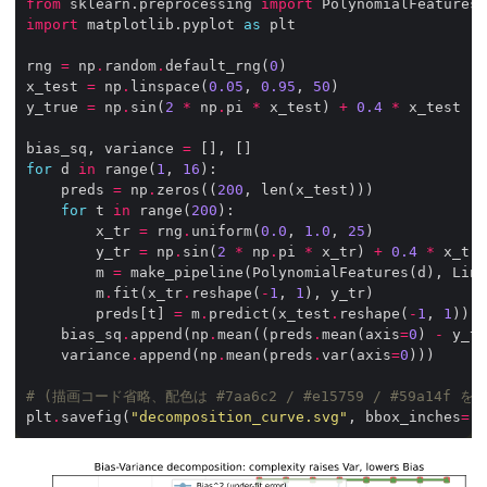
from
 sklearn.preprocessing 
import
import
 matplotlib.pyplot 
as
rng 
=
 np
.
random
.
default_rng(
0
x_test 
=
 np
.
linspace(
0.05
, 
0.95
, 
50
y_true 
=
 np
.
sin(
2
*
 np
.
pi 
*
 x_test) 
+
0.4
*
bias_sq, variance 
=
for
 d 
in
 range(
1
, 
16
    preds 
=
 np
.
zeros((
200
for
 t 
in
 range(
200
        x_tr 
=
 rng
.
uniform(
0.0
, 
1.0
, 
25
        y_tr 
=
 np
.
sin(
2
*
 np
.
pi 
*
 x_tr) 
+
0.4
*
 x_tr 
        m 
=
        m
.
fit(x_tr
.
reshape(
-
1
, 
1
        preds[t] 
=
 m
.
predict(x_test
.
reshape(
-
1
, 
1
    bias_sq
.
append(np
.
mean((preds
.
mean(axis
=
0
) 
-
 y_tr
    variance
.
append(np
.
mean(preds
.
var(axis
=
0
# (描画コード省略、配色は #7aa6c2 / #e15759 / #59a14f を
plt
.
savefig(
"decomposition_curve.svg"
, bbox_inches
=
"t