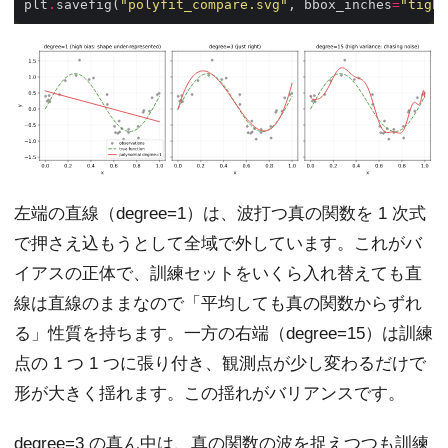
plt
.
savefig(
"polyfit_compare.svg"
, bbox_inches
=
"tight
左端の直線（degree=1）は、波打つ真の関数を 1 次式
で押さえ込もうとして全域で外しています。これがバ
イアスの正体で、訓練セットをいくら入れ替えても直
線は直線のままなので「平均しても真の関数からずれ
る」性質を持ちます。一方の右端（degree=15）は訓練
点の 1 つ 1 つに張り付き、観測点が少し変わるだけで
形が大きく揺れます。この揺れがバリアンスです。
degree=3 の真ん中は、真の関数の波を捉えつつも訓練