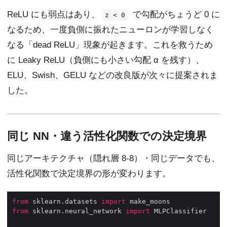
ReLU にも弱点はあり、
で勾配がちょうど 0 に
z < 0
なるため、一度負側に振れたニューロンが学習しなく
なる「dead ReLU」現象が起きます。これを救うため
に Leaky ReLU（負側にも小さい勾配 α を残す）、
ELU、Swish、GELU などの改良版が次々に提案されま
した。
同じ NN・違う活性化関数での決定境界
同じアーキテクチャ（隠れ層 8-8）・同じデータでも、
活性化関数で決定境界の形が変わります。
from
 sklearn.datasets 
import
from
 sklearn.neural_network 
import