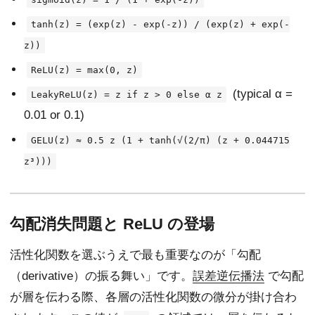
tanh(z) = (exp(z) - exp(-z)) / (exp(z) + exp(-
z))
ReLU(z) = max(0, z)
(typical α =
LeakyReLU(z) = z if z > 0 else α z
0.01 or 0.1)
GELU(z) ≈ 0.5 z (1 + tanh(√(2/π) (z + 0.044715
z³)))
勾配消失問題と ReLU の登場
活性化関数を選ぶうえで最も重要なのが「勾配
（derivative）の振る舞い」です。
誤差逆伝播法
で勾配
が層を伝わる際、各層の活性化関数の微分が掛け合わ