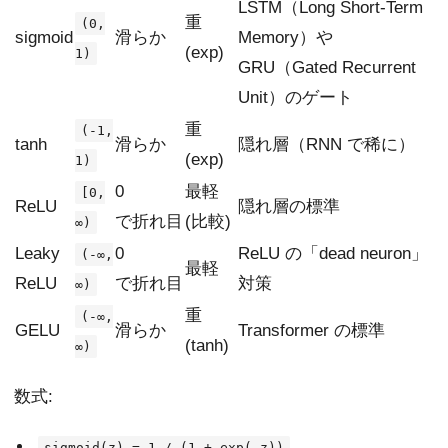
LSTM（Long Short-Term
重
(0,
sigmoid
滑らか
Memory）や
(exp)
1)
GRU（Gated Recurrent
Unit）のゲート
重
(-1,
tanh
滑らか
隠れ層（RNN で稀に）
(exp)
1)
0
最軽
[0,
ReLU
隠れ層の標準
で折れ目
(比較)
∞)
Leaky
0
ReLU の「dead neuron」
(-∞,
最軽
ReLU
で折れ目
対策
∞)
重
(-∞,
GELU
滑らか
Transformer の標準
(tanh)
∞)
数式:
sigmoid(z) = 1 / (1 + exp(-z))