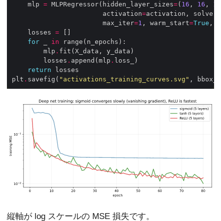
    mlp 
=
 MLPRegressor(hidden_layer_sizes
=
(
16
, 
16
, 
16
                       activation
=
activation, solver
=
                       max_iter
=
1
, warm_start
=
True
, r
    losses 
=
for
 _ 
in
        mlp
.
        losses
.
append(mlp
.
return
plt
.
savefig(
"activations_training_curves.svg"
, bbox_i
縦軸が log スケールの MSE 損失です。