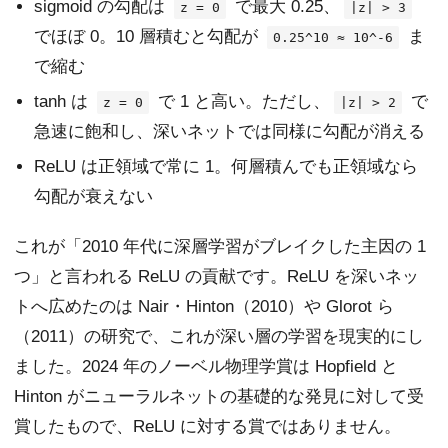
sigmoid の勾配は
で最大 0.25、
z = 0
|z| > 3
でほぼ 0。10 層積むと勾配が
ま
0.25^10 ≈ 10^-6
で縮む
tanh は
で 1 と高い。ただし、
で
z = 0
|z| > 2
急速に飽和し、深いネットでは同様に勾配が消える
ReLU は正領域で常に 1。何層積んでも正領域なら
勾配が衰えない
これが「2010 年代に深層学習がブレイクした主因の 1
つ」と言われる ReLU の貢献です。ReLU を深いネッ
トへ広めたのは Nair・Hinton（2010）や Glorot ら
（2011）の研究で、これが深い層の学習を現実的にし
ました。2024 年のノーベル物理学賞は Hopfield と
Hinton がニューラルネットの基礎的な発見に対して受
賞したもので、ReLU に対する賞ではありません。