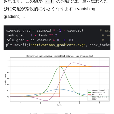
されます。この値が
の領域では、層を伝わるた
< 1
びに勾配が指数的に小さくなります（vanishing
gradient）。
sigmoid_grad 
=
 sigmoid 
*
 (
1
-
 sigmoid)        
# max =
tanh_grad 
=
1
-
 tanh 
**
2
# max 
relu_grad 
=
 np
.
where(x 
>
0
, 
1
, 
0
)              
# 1 or
plt
.
savefig(
"activations_gradients.svg"
, bbox_inches
=