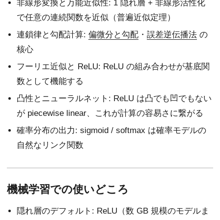
非線形変換と万能近似性: 1 隠れ層 + 非線形活性化
で任意の連続関数を近似（普遍近似定理）
連鎖律と勾配計算:
偏微分と勾配
・
誤差逆伝播法
の
核心
フーリエ近似と ReLU: ReLU の組み合わせが基底関
数として機能する
凸性とニューラルネット: ReLU は凸でも凹でもない
が piecewise linear、これが計算の容易さに繋がる
確率分布の出力: sigmoid / softmax は確率モデルの
自然なリンク関数
機械学習での使いどころ
隠れ層のデフォルト: ReLU（数 GB 規模のモデルま