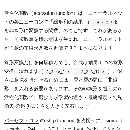
活性化関数（activation function）は、ニューラルネッ
トの各ニューロンで「線形和の結果
z = w · x + b
を非線形に変換する関数」のことです。これがあるか
らこそ複数層を積む意味が生まれ、ニューラルネット
が任意の非線形関数を近似できるようになります。
線形変換だけを何層積んでも、合成は結局 1 つの線形
変換に潰れます（
）。深
A_2 (A_1 x) = (A_2 A_1) x
さに意味を持たせるためには、層と層の間に「非線
形」を入れる必要があります。その非線形を担うのが
活性化関数で、選び方が学習の速さ・最終精度・
勾配
消失
の起きにくさを大きく左右します。
パーセプトロン
の step function を皮切りに、sigmoid
→ tanh → ReLU → GELU と歴史的に進化してきた経