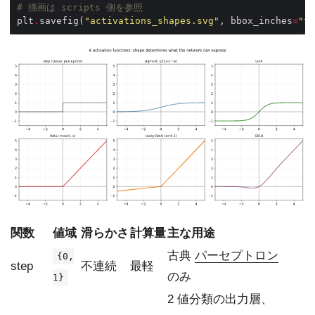
# 描画は scripts 側を参照
plt
.
savefig(
"activations_shapes.svg"
, bbox_inches
=
"ti
関数
値域
滑らかさ
計算量
主な用途
古典
パーセプトロン
{0,
step
不連続
最軽
のみ
1}
2 値分類の出力層、