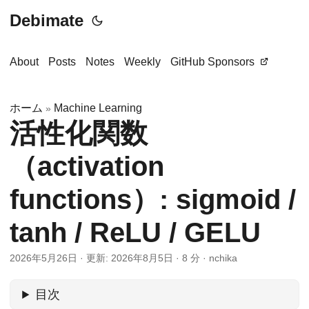
Debimate
About
Posts
Notes
Weekly
GitHub Sponsors
ホーム
Machine Learning
»
活性化関数
（activation
functions）: sigmoid /
tanh / ReLU / GELU
2026年5月26日
·
更新: 2026年8月5日
·
8 分
·
nchika
目次