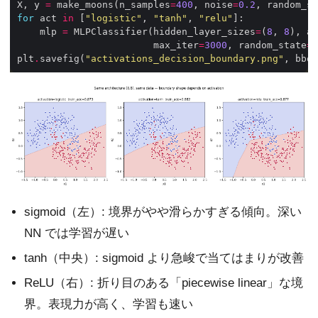
X, y 
=
 make_moons(n_samples
=
400
, noise
=
0.2
, random_st
for
 act 
in
 [
"logistic"
, 
"tanh"
, 
"relu"
    mlp 
=
 MLPClassifier(hidden_layer_sizes
=
(
8
, 
8
), ac
                        max_iter
=
3000
, random_state
=
0
plt
.
savefig(
"activations_decision_boundary.png"
, bbox
sigmoid（左）: 境界がやや滑らかすぎる傾向。深い
NN では学習が遅い
tanh（中央）: sigmoid より急峻で当てはまりが改善
ReLU（右）: 折り目のある「piecewise linear」な境
界。表現力が高く、学習も速い