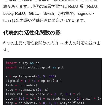
緯があります。現代の深層学習では ReLU 系（ReLU、
Leaky ReLU、GELU、Swish）が標準で、sigmoid・
tanh は出力層や特殊用途に限定されています。
代表的な活性化関数の形
6 つの主要な活性化関数の入力 → 出力の対応を並べま
す。
import
 numpy 
as
import
 matplotlib.pyplot 
as
x 
=
 np
.
linspace(
-
5
, 
5
, 
400
sigmoid 
=
1
/
 (
1
+
 np
.
exp(
-
tanh 
=
 np
.
relu 
=
 np
.
maximum(
0
leaky_relu 
=
 np
.
where(x 
>
0
, x, 
0.1
*
gelu 
=
0.5
*
 x 
*
 (
1
+
 np
.
tanh(np
.
sqrt(
2
/
np
.
pi) 
*
 (x 
+
step 
=
 np
.
where(x 
>
0
, 
1
, 
0
)
.