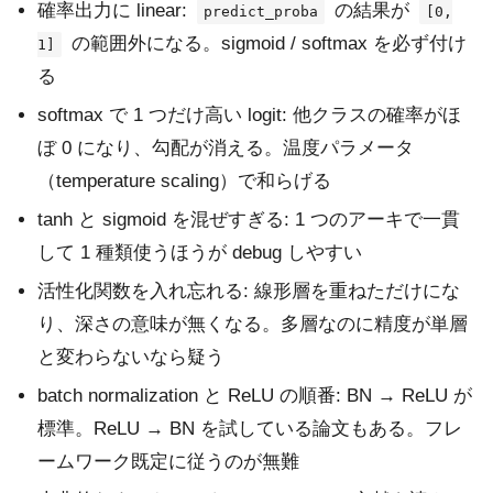
確率出力に linear:
の結果が
predict_proba
[0,
の範囲外になる。sigmoid / softmax を必ず付け
1]
る
softmax で 1 つだけ高い logit: 他クラスの確率がほ
ぼ 0 になり、勾配が消える。温度パラメータ
（temperature scaling）で和らげる
tanh と sigmoid を混ぜすぎる: 1 つのアーキで一貫
して 1 種類使うほうが debug しやすい
活性化関数を入れ忘れる: 線形層を重ねただけにな
り、深さの意味が無くなる。多層なのに精度が単層
と変わらないなら疑う
batch normalization と ReLU の順番: BN → ReLU が
標準。ReLU → BN を試している論文もある。フレ
ームワーク既定に従うのが無難