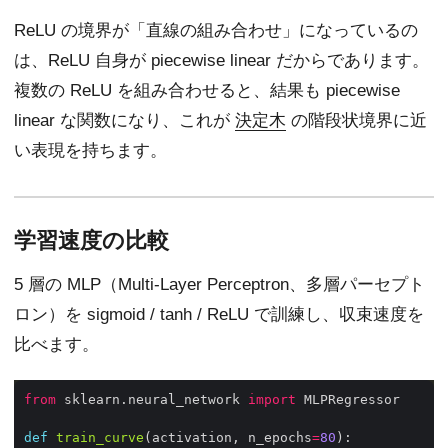
ReLU の境界が「直線の組み合わせ」になっているの
は、ReLU 自身が piecewise linear だからであります。
複数の ReLU を組み合わせると、結果も piecewise
linear な関数になり、これが
決定木
の階段状境界に近
い表現を持ちます。
学習速度の比較
5 層の MLP（Multi-Layer Perceptron、多層パーセプト
ロン）を sigmoid / tanh / ReLU で訓練し、収束速度を
比べます。
from
 sklearn.neural_network 
import
def
train_curve
(activation, n_epochs
=
80