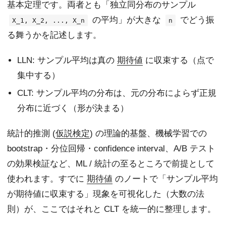
基本定理です。両者とも「独立同分布のサンプル
の平均」が大きな
でどう振
X_1, X_2, ..., X_n
n
る舞うかを記述します。
LLN: サンプル平均は真の
期待値
に収束する（点で
集中する）
CLT: サンプル平均の分布は、元の分布によらず正規
分布に近づく（形が決まる）
統計的推測 (
仮説検定
) の理論的基盤、機械学習での
bootstrap・分位回帰・confidence interval、A/B テスト
の効果検証など、ML / 統計の至るところで前提として
使われます。すでに
期待値
のノートで「サンプル平均
が期待値に収束する」現象を可視化した（大数の法
則）が、ここではそれと CLT を統一的に整理します。