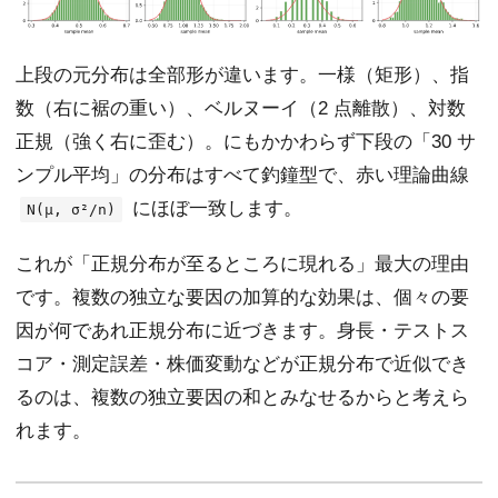
上段の元分布は全部形が違います。一様（矩形）、指
数（右に裾の重い）、ベルヌーイ（2 点離散）、対数
正規（強く右に歪む）。にもかかわらず下段の「30 サ
ンプル平均」の分布はすべて釣鐘型で、赤い理論曲線
にほぼ一致します。
N(μ, σ²/n)
これが「正規分布が至るところに現れる」最大の理由
です。複数の独立な要因の加算的な効果は、個々の要
因が何であれ正規分布に近づきます。身長・テストス
コア・測定誤差・株価変動などが正規分布で近似でき
るのは、複数の独立要因の和とみなせるからと考えら
れます。