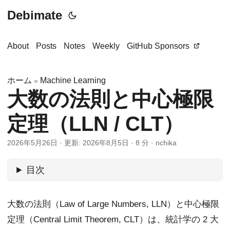
Debimate
About
Posts
Notes
Weekly
GitHub Sponsors
ホーム
Machine Learning
»
大数の法則と中心極限
定理（LLN / CLT）
2026年5月26日
·
更新: 2026年8月5日
·
8 分
·
nchika
目次
大数の法則（Law of Large Numbers, LLN）と中心極限
定理（Central Limit Theorem, CLT）は、統計学の 2 大