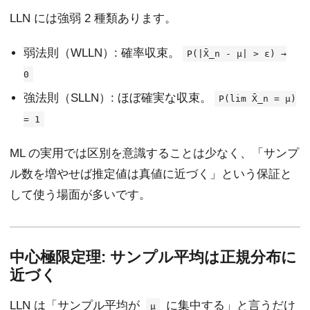
LLN には強弱 2 種類あります。
弱法則（WLLN）: 確率収束。
P(|X̄_n - μ| > ε) →
0
強法則（SLLN）: ほぼ確実な収束。
P(lim X̄_n = μ)
= 1
ML の実用では区別を意識することは少なく、「サンプ
ル数を増やせば推定値は真値に近づく」という保証と
して使う場面が多いです。
中心極限定理: サンプル平均は正規分布に
近づく
LLN は「サンプル平均が
に集中する」と言うだけ
μ