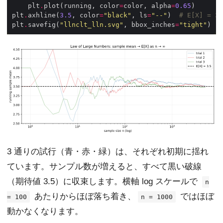
    plt
.
plot(running, color
=
color, alpha
=
0.65
plt
.
axhline(
3.5
, color
=
"black"
, ls
=
"--"
)  
# E[X] = 3.
plt
.
savefig(
"llnclt_lln.svg"
, bbox_inches
=
"tight"
3 通りの試行（青・赤・緑）は、それぞれ初期に揺れ
ています。サンプル数が増えると、すべて黒い破線
（期待値 3.5）に収束します。横軸 log スケールで
n
あたりからほぼ落ち着き、
ではほぼ
= 100
n = 1000
動かなくなります。