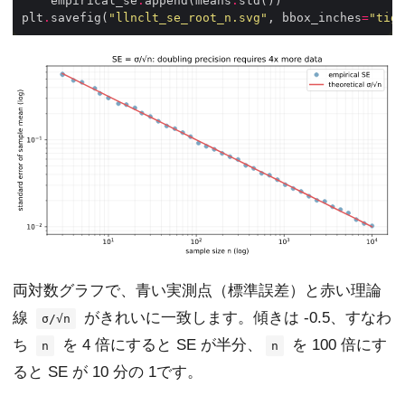
    empirical_se
.
append(means
.
plt
.
savefig(
"llnclt_se_root_n.svg"
, bbox_inches
=
"tigh
両対数グラフで、青い実測点（標準誤差）と赤い理論
線
がきれいに一致します。傾きは -0.5、すなわ
σ/√n
ち
を 4 倍にすると SE が半分、
を 100 倍にす
n
n
ると SE が 10 分の 1です。