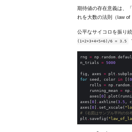
期待値の存在意義は、
れを大数の法則（law of 
公平なサイコロを振り
(1+2+3+4+5+6)/6 = 3.5
rng 
=
 np
.
random
.
defaul
n_trials 
=
5000
fig, axes 
=
 plt
.
subplo
for
 seed, color 
in
 [(
0
    rolls 
=
 np
.
random
.
    running_mean 
=
 np
.
    axes[
0
]
.
plot(runni
axes[
0
]
.
axhline(
3.5
, c
axes[
0
]
.
set_xscale(
"lo
# (右図はサンプル平均の分布、
plt
.
savefig(
"law_of_la