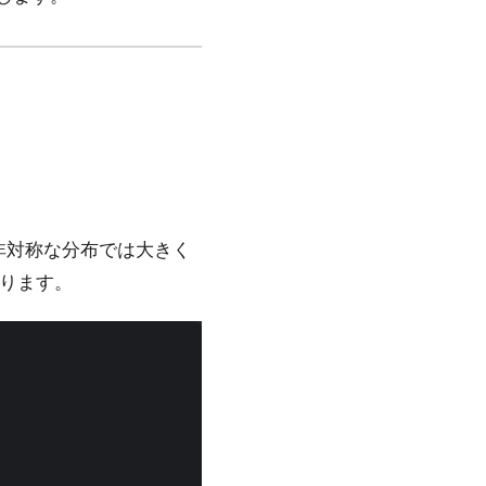
非対称な分布では大きく
ります。