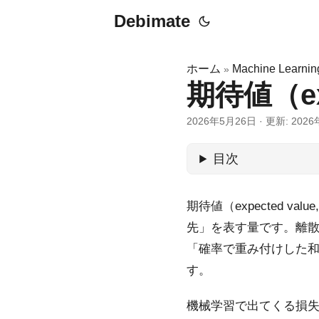
Debimate
ホーム
Machine Learnin
»
期待値（expe
2026年5月26日
·
更新: 202
目次
期待値（expected value
先」を表す量です。離
「確率で重み付けした
す。
機械学習で出てくる損