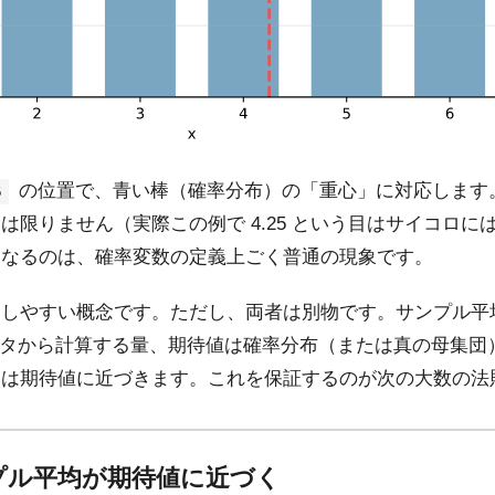
の位置で、青い棒（確率分布）の「重心」に対応します
5
は限りません（実際この例で 4.25 という目はサイコロに
になるのは、確率変数の定義上ごく普通の現象です。
同しやすい概念です。ただし、両者は別物です。サンプル平
タから計算する量、期待値は確率分布（または真の母集団
均は期待値に近づきます。これを保証するのが次の大数の法
ンプル平均が期待値に近づく