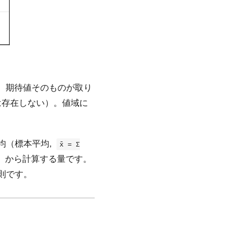
。期待値そのものが取り
は存在しない）。値域に
均（標本平均,
x̄ = Σ
）から計算する量です。
則です。