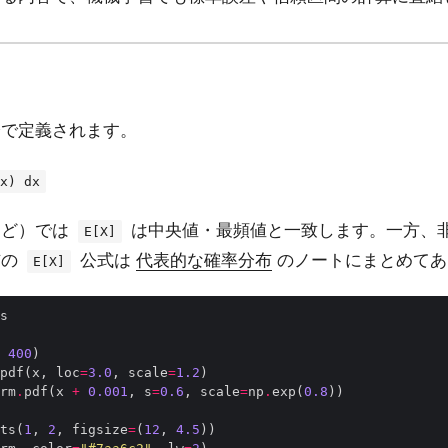
分で定義されます。
x) dx
など）では
は中央値・最頻値と一致します。一方、
E[X]
布の
公式は
代表的な確率分布
のノートにまとめてあ
E[X]
 
400
pdf(x, loc
=
3.0
, scale
=
1.2
rm
.
pdf(x 
+
0.001
, s
=
0.6
, scale
=
np
.
exp(
0.8
ts(
1
, 
2
, figsize
=
(
12
, 
4.5