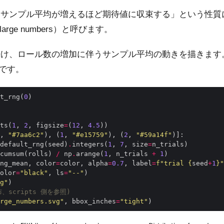
「サンプル平均が増えるほど期待値に収束する」という性質
large numbers）と呼びます。
続け、ロール数の増加に伴うサンプル平均の動きを描きます
です。
t_rng(
0
ts(
1
, 
2
, figsize
=
(
12
, 
4.5
, 
"#7aa6c2"
), (
1
, 
"#e15759"
), (
2
, 
"#59a14f"
default_rng(seed)
.
integers(
1
, 
7
, size
=
cumsum(rolls) 
/
 np
.
arange(
1
, n_trials 
+
1
ng_mean, color
=
color, alpha
=
0.7
, label
=
f
"trial 
{
seed
+
1
}
"
olor
=
"black"
, ls
=
"--"
g"
scripts 側を参照)
rge_numbers.svg"
, bbox_inches
=
"tight"