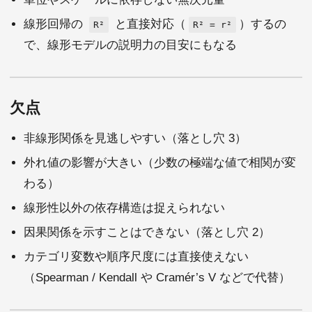
線形回帰の
と直接対応（
）するの
R²
R² = r²
で、線形モデルの説明力の目安にもなる
欠点
非線形関係を見逃しやすい（落とし穴 3）
外れ値の影響が大きい（少数の極端な値で相関が変
わる）
線形性以外の依存構造は捉えられない
因果関係を示すことはできない（落とし穴 2）
カテゴリ変数や順序尺度には直接使えない
（Spearman / Kendall や Cramér’s V などで代替）