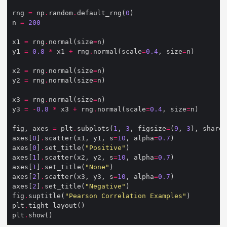
rng 
=
 np
.
random
.
default_rng(
0
n 
=
200
x1 
=
 rng
.
normal(size
=
y1 
=
0.8
*
 x1 
+
 rng
.
normal(scale
=
0.4
, size
=
x2 
=
 rng
.
normal(size
=
y2 
=
 rng
.
normal(size
=
x3 
=
 rng
.
normal(size
=
y3 
=
-
0.8
*
 x3 
+
 rng
.
normal(scale
=
0.4
, size
=
fig, axes 
=
 plt
.
subplots(
1
, 
3
, figsize
=
(
9
, 
3
), sharex
axes[
0
]
.
scatter(x1, y1, s
=
10
, alpha
=
0.7
axes[
0
]
.
set_title(
"Positive"
axes[
1
]
.
scatter(x2, y2, s
=
10
, alpha
=
0.7
axes[
1
]
.
set_title(
"None"
axes[
2
]
.
scatter(x3, y3, s
=
10
, alpha
=
0.7
axes[
2
]
.
set_title(
"Negative"
fig
.
suptitle(
"Pearson Correlation Examples"
plt
.
plt
.