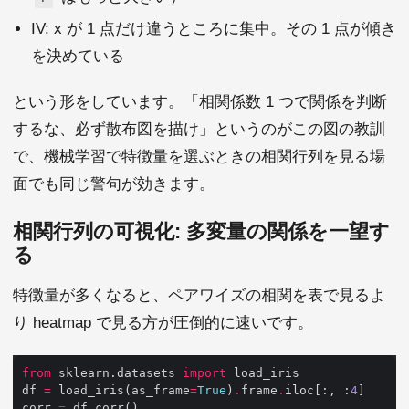
IV: x が 1 点だけ違うところに集中。その 1 点が傾き
を決めている
という形をしています。「相関係数 1 つで関係を判断
するな、必ず散布図を描け」というのがこの図の教訓
で、機械学習で特徴量を選ぶときの相関行列を見る場
面でも同じ警句が効きます。
相関行列の可視化: 多変量の関係を一望す
る
特徴量が多くなると、ペアワイズの相関を表で見るよ
り heatmap で見る方が圧倒的に速いです。
from
 sklearn.datasets 
import
df 
=
 load_iris(as_frame
=
True
)
.
frame
.
iloc[:, :
4
corr 
=
 df
.