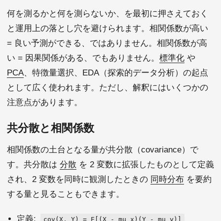
何を測るかと何を測らないか、を最初に押さえておく
と運用上の落とし穴を避けられます。相関係数が高い
= 良い予測ができる、ではありません。相関係数が高
い = 因果関係がある、でもありません。
標準化
や
PCA
、特徴量選択、EDA（探索的データ分析）の起点
として広く使われます。ただし、解釈にはいくつかの
注意点があります。
共分散と相関係数
相関係数の土台となる量が共分散（covariance）で
す。共分散は
分散
を 2 変数に拡張したものとして定義
され、2 変数を同時に観測したときの
同時分布
を要約
する量と見ることもできます。
定義:
cov(X, Y) = E[(X - mu_x)(Y - mu_y)]