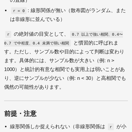
の直線）
: 線形関係が無い（散布図がランダム、また
r = 0
は非線形に並んでいる）
の絶対値の目安として、
r
0.7 以上で強い相関、0.4〜
と慣習的に呼ばれま
0.7 で中程度、0.4 未満で弱い相関
す。ただし、サンプル数や目的によって判断は変わり
ます。具体的には、サンプル数が大きい（例: n >
1000）と統計的有意な相関でも実用上は弱いことがあ
り、逆にサンプルが少ない（例: n < 30）と高相関でも
偶然の可能性があります。
前提・注意
線形関係しか捉えられない（非線形関係は
が小
r