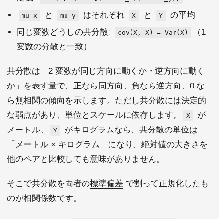
と
はそれぞれ
と
の
平均
mu_x
mu_y
X
Y
同じ変数どうしの共分散:
（1
cov(X, X) = Var(X)
変数の分散と一致）
共分散は「2 変数が同じ方向に動くか・逆方向に動く
か」を表す量で、正なら同方向、負なら逆方向、0 な
ら無相関の傾向を示します。ただし共分散には決定的
な弱点があり、単位とスケールに依存します。
が
X
メートル、
がキログラムなら、共分散の単位は
Y
「メートル × キログラム」になり、絶対値の大きさを
他のペアと比較しても意味がありません。
そこで共分散を両者の
標準偏差
で割って正規化したも
のが相関係数です。