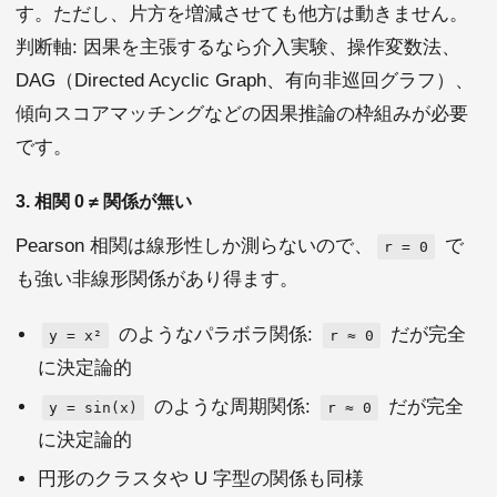
す。ただし、片方を増減させても他方は動きません。
判断軸: 因果を主張するなら介入実験、操作変数法、
DAG（Directed Acyclic Graph、有向非巡回グラフ）、
傾向スコアマッチングなどの因果推論の枠組みが必要
です。
3. 相関 0 ≠ 関係が無い
Pearson 相関は線形性しか測らないので、
で
r = 0
も強い非線形関係があり得ます。
のようなパラボラ関係:
だが完全
y = x²
r ≈ 0
に決定論的
のような周期関係:
だが完全
y = sin(x)
r ≈ 0
に決定論的
円形のクラスタや U 字型の関係も同様