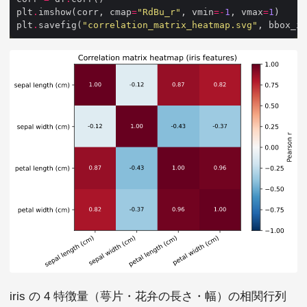
plt
.
imshow(corr, cmap
=
"RdBu_r"
, vmin
=-
1
, vmax
=
1
plt
.
savefig(
"correlation_matrix_heatmap.svg"
, bbox_in
iris の 4 特徴量（萼片・花弁の長さ・幅）の相関行列