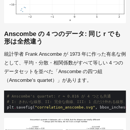
Anscombe の 4 つのデータ: 同じ r でも
形は全然違う
統計学者 Frank Anscombe が 1973 年に作った有名な例
として、平均・分散・相関係数がすべて等しい 4 つの
データセットを並べた「Anscombe の四つ組
（Anscombe’s quartet）」があります。
# Anscombe's quartet: r ≈ 0.816 が 4 つとも共通
# I: きれいな線形、II: 完全な曲線、III: 1 点だけ外れる線形、
plt
.
savefig(
"correlation_anscombe.svg"
, bbox_inches
=
"