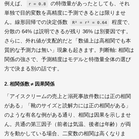
例えば、
の特徴量があったとしても、それ
r = 0.8
単独で目的変数を高精度に予測できるとは限りませ
ん。線形回帰での決定係数
程度で、
R² = r² = 0.64
分散の 64% は説明できるが残り 36% は別要因です。
さらに、外れ値が支配的だと「数値上は高相関でも本
質的な予測力は無い」現象も起きます。判断軸: 相関は
関係の強さで、予測精度はモデルと特徴量全体の選び
方で決まる別の話です。
2. 相関係数 ≠ 因果関係
「アイスクリームの売上と溺死事故件数には正の相関
がある」「靴のサイズと読解力には正の相関がある」
のような有名な例がある通り、相関は因果を示しませ
ん。共通の第三因子（前者は気温、後者は年齢）が両
方を動かしている場合、二変数の相関は高くなりま