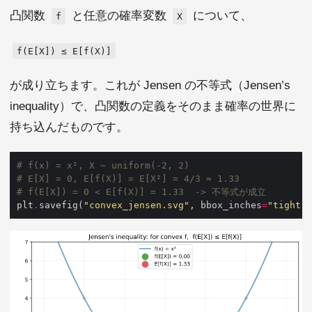
凸関数
と任意の確率変数
について、
f
X
f(E[X]) ≤ E[f(X)]
が成り立ちます。これが Jensen の不等式（Jensen’s
inequality）で、凸関数の定義をそのまま確率の世界に
持ち込んだものです。
# f(x) = x², X ~ uniform(-2, 2)
# E[X] = 0, E[f(X)] = E[X²] = 4/3 ≈ 1.33
# f(E[X]) = 0 < E[f(X)] = 1.33  -> 不等式が成立
plt
.
savefig(
"convex_jensen.svg"
, bbox_inches
=
"tight"