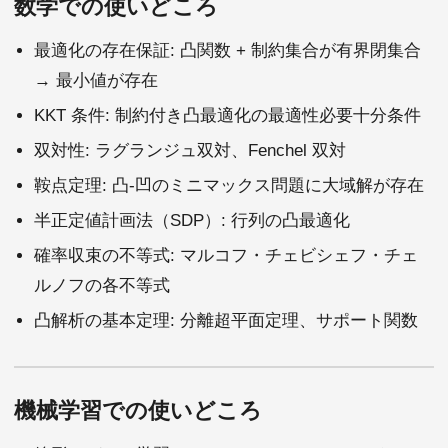
数学での使いどころ
最適化の存在保証: 凸関数 + 制約集合が有界閉集合
→ 最小値が存在
KKT 条件: 制約付き凸最適化の最適性必要十分条件
双対性: ラグランジュ双対、Fenchel 双対
鞍点定理: 凸-凹のミニマックス問題に大域解が存在
半正定値計画法（SDP）: 行列の凸最適化
確率収束の不等式: マルコフ・チェビシェフ・チェ
ルノフの各不等式
凸解析の基本定理: 分離超平面定理、サポート関数
機械学習での使いどころ