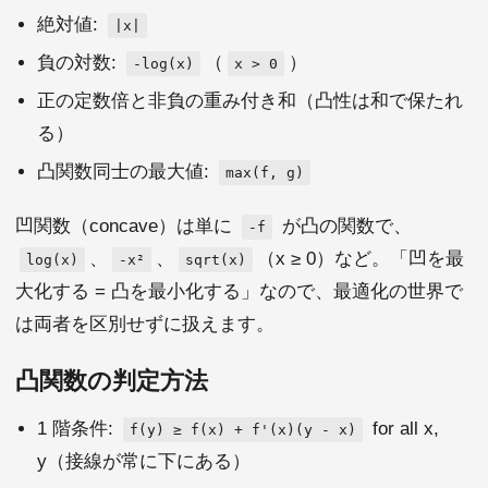
絶対値:
|x|
負の対数:
（
）
-log(x)
x > 0
正の定数倍と非負の重み付き和（凸性は和で保たれ
る）
凸関数同士の最大値:
max(f, g)
凹関数（concave）は単に
が凸の関数で、
-f
、
、
（x ≥ 0）など。「凹を最
log(x)
-x²
sqrt(x)
大化する = 凸を最小化する」なので、最適化の世界で
は両者を区別せずに扱えます。
凸関数の判定方法
1 階条件:
for all x,
f(y) ≥ f(x) + f'(x)(y - x)
y（接線が常に下にある）