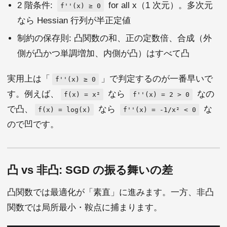
2 階条件:
for all x（1 次元）。多次元
f''(x) ≥ 0
なら Hessian 行列が半正定値
制約の保存則: 凸関数の和、正の定数倍、合成（外
側が凸かつ単調増加、内側が凸）はすべて凸
実用上は「
」で判定するのが一番早いで
f''(x) ≥ 0
す。例えば、
なら
なの
f(x) = x²
f''(x) = 2 > 0
で凸、
なら
な
f(x) = log(x)
f''(x) = -1/x² < 0
ので凹です。
凸 vs 非凸: SGD の振る舞いの差
凸関数では最適化が「素直」に進みます。一方、非凸
関数では局所最小・鞍点に捕まります。