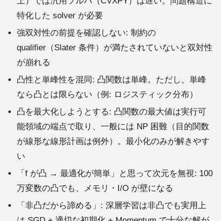
上）では汎用ソルバ（CVXPY）は遅い。問題構造に
特化した solver が必要
強双対性の前提を確認しない: 制約の
qualifier（Slater 条件）が満たされていないと双対性
が崩れる
凸性と単峰性を混同: 凸関数は単峰。ただし、単峰
なら凸とは限らない（例: ロジスティック分布）
凸を最大化しようとする: 凸関数の最大値は実行可
能領域の端点で取り、一般には NP 困難（目的関数
が線形な線形計画は例外）。最小化のみが解きやす
い
「f が凸 → 最適化が簡単」と思って次元を無視: 100
万変数の凸でも、メモリ・I/O が壁になる
「非凸だから諦める」: 深層学習は非凸でも実用上
は SGD + 適切な初期化 + Momentum で十分な解が