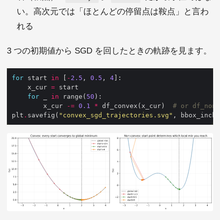
い。高次元では「ほとんどの停留点は鞍点」と言わ
れる
3 つの初期値から SGD を回したときの軌跡を見ます。
for
 start 
in
 [
-
2.5
, 
0.5
, 
4
    x_cur 
=
for
 _ 
in
 range(
50
        x_cur 
-=
0.1
*
 df_convex(x_cur)  
# or df_nonc
plt
.
savefig(
"convex_sgd_trajectories.svg"
, bbox_inche