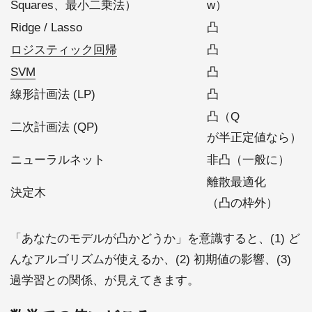
Squares、最小二乗法）
w）
Ridge / Lasso
凸
ロジスティック回帰
凸
SVM
凸
線形計画法 (LP)
凸
凸（Q
二次計画法 (QP)
が半正定値なら）
ニューラルネット
非凸（一般に）
離散最適化
決定木
（凸の枠外）
「あなたのモデルが凸かどうか」を意識すると、(1) ど
んなアルゴリズムが使えるか、(2) 初期値の影響、(3)
過学習との関係、が見えてきます。