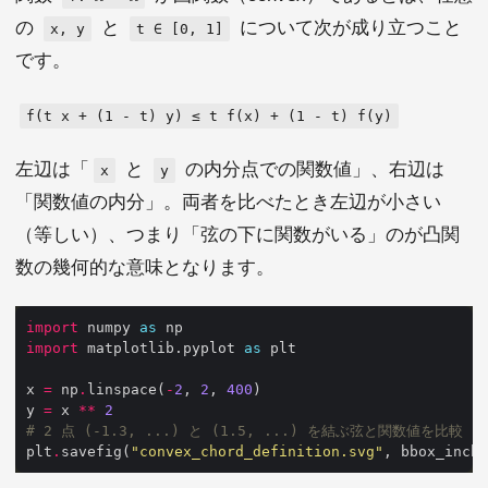
の
と
について次が成り立つこと
x, y
t ∈ [0, 1]
です。
f(t x + (1 - t) y) ≤ t f(x) + (1 - t) f(y)
左辺は「
と
の内分点での関数値」、右辺は
x
y
「関数値の内分」。両者を比べたとき左辺が小さい
（等しい）、つまり「弦の下に関数がいる」のが凸関
数の幾何的な意味となります。
import
 numpy 
as
import
 matplotlib.pyplot 
as
x 
=
 np
.
linspace(
-
2
, 
2
, 
400
y 
=
 x 
**
2
# 2 点 (-1.3, ...) と (1.5, ...) を結ぶ弦と関数値を比較
plt
.
savefig(
"convex_chord_definition.svg"
, bbox_inche