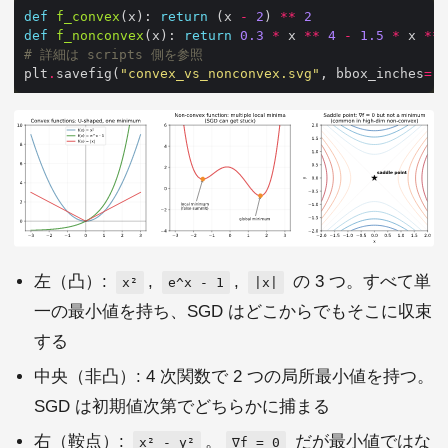
def
f_convex
(x): 
return
 (x 
-
2
) 
**
2
def
f_nonconvex
(x): 
return
0.3
*
 x 
**
4
-
1.5
*
 x 
**
# 詳細は scripts 側を参照
plt
.
savefig(
"convex_vs_nonconvex.svg"
, bbox_inches
=
"t
左（凸）:
,
,
の 3 つ。すべて単
x²
e^x - 1
|x|
一の最小値を持ち、SGD はどこからでもそこに収束
する
中央（非凸）: 4 次関数で 2 つの局所最小値を持つ。
SGD は初期値次第でどちらかに捕まる
右（鞍点）:
。
だが最小値ではな
x² - y²
∇f = 0