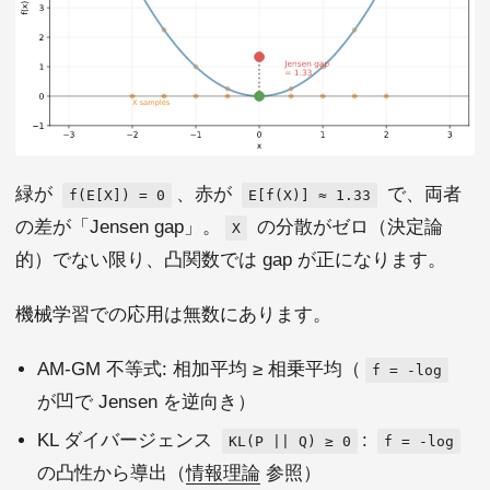
緑が
、赤が
で、両者
f(E[X]) = 0
E[f(X)] ≈ 1.33
の差が「Jensen gap」。
の分散がゼロ（決定論
X
的）でない限り、凸関数では gap が正になります。
機械学習での応用は無数にあります。
AM-GM 不等式: 相加平均 ≥ 相乗平均（
f = -log
が凹で Jensen を逆向き）
KL ダイバージェンス
:
KL(P || Q) ≥ 0
f = -log
の凸性から導出（
情報理論
参照）