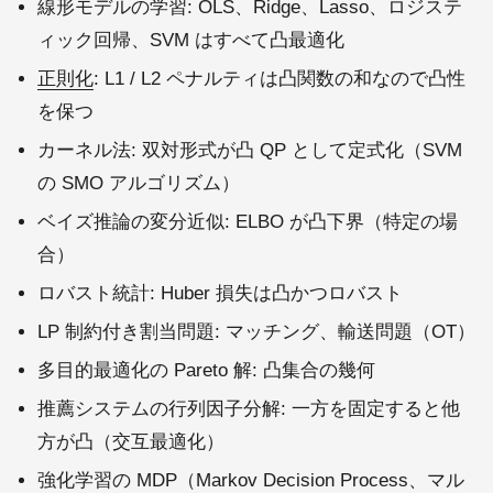
線形モデルの学習: OLS、Ridge、Lasso、ロジステ
ィック回帰、SVM はすべて凸最適化
正則化
: L1 / L2 ペナルティは凸関数の和なので凸性
を保つ
カーネル法: 双対形式が凸 QP として定式化（SVM
の SMO アルゴリズム）
ベイズ推論の変分近似: ELBO が凸下界（特定の場
合）
ロバスト統計: Huber 損失は凸かつロバスト
LP 制約付き割当問題: マッチング、輸送問題（OT）
多目的最適化の Pareto 解: 凸集合の幾何
推薦システムの行列因子分解: 一方を固定すると他
方が凸（交互最適化）
強化学習の MDP（Markov Decision Process、マル