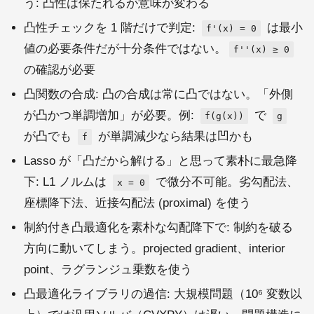
う: 凸性は保たれるが意味が変わる
凸性チェックを 1 階だけで判定:
は最小
f'(x) = 0
値の必要条件だが十分条件ではない。
f''(x) ≥ 0
の確認が必要
凸関数の合成: 凸の合成は常に凸ではない。「外側
が凸かつ単調増加」が必要。例:
で
f(g(x))
g
が凸でも
が単調減少なら結果は凹かも
f
Lasso が「凸だから解ける」と思って素朴に最急降
下: L1 ノルムは
で微分不可能。劣勾配法、
x = 0
座標降下法、近接勾配法 (proximal) を使う
制約付き凸最適化を素朴な勾配降下で: 制約を破る
方向に動いてしまう。projected gradient、interior
point、ラグランジュ乗数を使う
凸最適化ライブラリの過信: 大規模問題（10⁶ 変数以