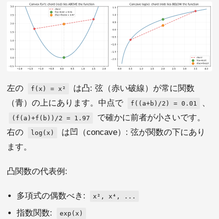
左の
は凸: 弦（赤い破線）が常に関数
f(x) = x²
（青）の上にあります。中点で
、
f((a+b)/2) = 0.01
で確かに前者が小さいです。
(f(a)+f(b))/2 = 1.97
右の
は凹（concave）: 弦が関数の下にあり
log(x)
ます。
凸関数の代表例:
多項式の偶数べき:
x², x⁴, ...
指数関数:
exp(x)