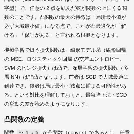
字型）で、任意の 2 点を結んだ弦が関数の上にくる関
数のことです。凸関数の最大の特徴は「局所最小値が
必ず大域最小値」になる点で、これが凸最適化が「解
ける」「保証がある」と言われる根拠となります。
機械学習で扱う損失関数は、線形モデル系（
線形回帰
の MSE、
ロジスティック回帰
の交差エントロピー、
SVM
のヒンジ損失）は凸で、深層学習の損失関数（多
層 NN）は非凸となります。前者は SGD で大域最適に
到達でき、後者は局所最小・鞍点に捕まる可能性があ
る、という対比を理解しておくと、
最急降下法・SGD
の挙動の差が読めるようになります。
凸関数の定義
関数
が凸関数（convex）であるとは、任意
f: ℝ → ℝ