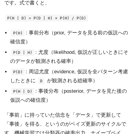
です。式で書くと、
P(H | D) = P(D | H) × P(H) / P(D)
: 事前分布（prior, データを見る前の仮説への
P(H)
確信度）
: 尤度（likelihood, 仮説が正しいときにそ
P(D | H)
のデータが観測される確率）
: 周辺尤度（evidence, 仮説を全パターン考慮
P(D)
したときに
が観測される総確率）
D
: 事後分布（posterior, データを見た後の
P(H | D)
仮説への確信度）
「事前」に持っていた信念を「データ」で更新して
「事後」を得る、というのがベイズ更新のサイクルで
す。機械学習では分類器の確率出力、ナイーブベイ