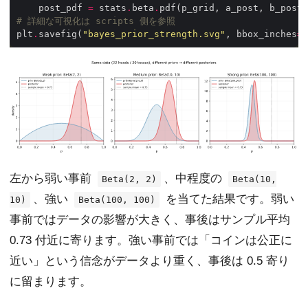
    post_pdf 
=
 stats
.
beta
.
# 詳細な可視化は scripts 側を参照
plt
.
savefig(
"bayes_prior_strength.svg"
, bbox_inches
=
"
左から弱い事前
、中程度の
Beta(2, 2)
Beta(10,
、強い
を当てた結果です。弱い
10)
Beta(100, 100)
事前ではデータの影響が大きく、事後はサンプル平均
0.73 付近に寄ります。強い事前では「コインは公正に
近い」という信念がデータより重く、事後は 0.5 寄り
に留まります。