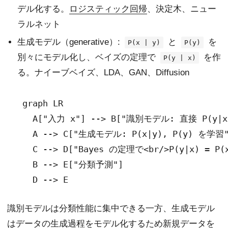
デル化する。
ロジスティック回帰
、決定木、ニュー
ラルネット
生成モデル（generative）:
と
を
P(x | y)
P(y)
別々にモデル化し、ベイズの定理で
を作
P(y | x)
る。ナイーブベイズ、LDA、GAN、Diffusion
  graph LR

    A["入力 x"] --> B["識別モデル: 直接 P(y|x
    A --> C["生成モデル: P(x|y), P(y) を学習"
    C --> D["Bayes の定理で<br/>P(y|x) = P(x|
    B --> E["分類予測"]

識別モデルは分類性能に集中できる一方、生成モデル
はデータの生成過程をモデル化するため新規データを