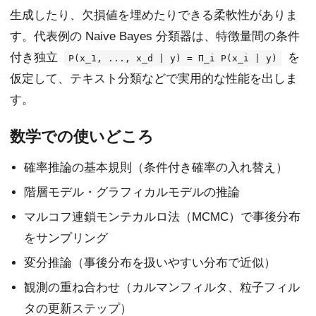
生成したり、欠損値を埋めたりできる柔軟性がありま
す。代表例の Naive Bayes 分類器は、特徴量間の条件
付き独立
を
P(x_1, ..., x_d | y) = Π_i P(x_i | y)
仮定して、テキスト分類などで実用的な性能を出しま
す。
数学での使いどころ
確率推論の基本規則（条件付き確率の入れ替え）
階層モデル・グラフィカルモデルの推論
マルコフ連鎖モンテカルロ法（MCMC）で事後分布
をサンプリング
変分推論（事後分布を扱いやすい分布で近似）
観測の重ね合わせ（カルマンフィルタ、粒子フィル
タの更新ステップ）