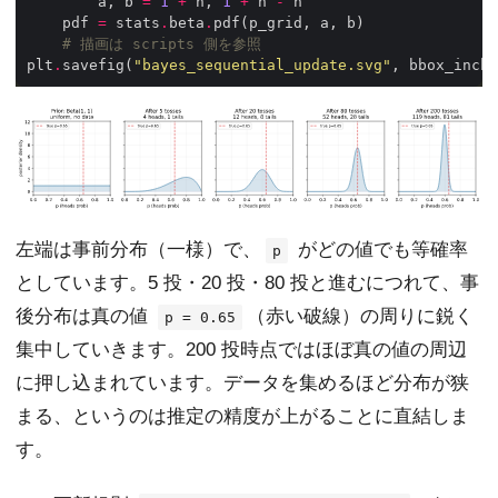
        a, b 
=
1
+
 h, 
1
+
 n 
-
    pdf 
=
 stats
.
beta
.
# 描画は scripts 側を参照
plt
.
savefig(
"bayes_sequential_update.svg"
, bbox_inche
左端は事前分布（一様）で、
がどの値でも等確率
p
としています。5 投・20 投・80 投と進むにつれて、事
後分布は真の値
（赤い破線）の周りに鋭く
p = 0.65
集中していきます。200 投時点ではほぼ真の値の周辺
に押し込まれています。データを集めるほど分布が狭
まる、というのは推定の精度が上がることに直結しま
す。