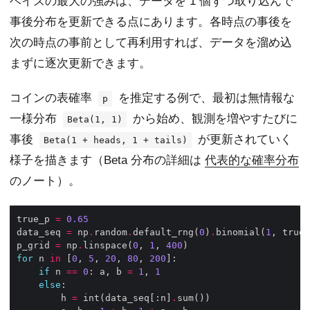
ベイズの最大の強みは、データを 1 個ずつ取り込んで
事後分布を更新できる点にあります。各時点の事後を
次の時点の事前として再利用すれば、データを溜め込
まずに逐次更新できます。
コインの表確率
を推定する例で、最初は無情報な
p
一様分布
から始め、観測を増やすたびに
Beta(1, 1)
事後
が更新されていく
Beta(1 + heads, 1 + tails)
様子を描きます（Beta 分布の詳細は
代表的な確率分布
のノート）。
true_p 
=
0.65
data_seq 
=
 np
.
random
.
default_rng(
0
)
.
binomial(
1
, true_
p_grid 
=
 np
.
linspace(
0
, 
1
, 
400
for
 n 
in
 [
0
, 
5
, 
20
, 
80
, 
200
if
 n 
==
0
: a, b 
=
1
, 
1
else
        h 
=
 int(data_seq[:n]
.