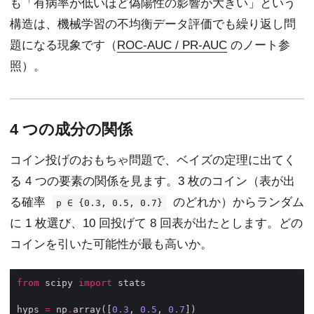
も「有病率が低いほど偽陽性の影響が大きい」という
構造は、機械学習の不均衡データ評価でも繰り返し問
題になる現象です（
ROC-AUC / PR-AUC
のノート参
照）。
4 つの成分の関係
コイン投げのおもちゃ問題で、ベイズの定理に出てく
る 4 つの要素の関係を見ます。3 枚のコイン（表が出
る確率
のどれか）からランダム
p ∈ {0.3, 0.5, 0.7}
に 1 枚選び、10 回投げて 8 回表が出たとします。どの
コインを引いた可能性が最も高いか。
from
 scipy 
import
hyps 
=
 np
.
array([
0.3
, 
0.5
, 
0.7