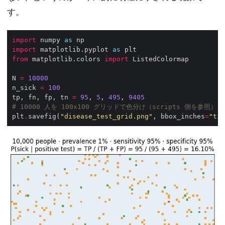
す。
import
 numpy 
as
import
 matplotlib.pyplot 
as
from
 matplotlib.colors 
import
N 
=
10000
n_sick 
=
100
tp, fn, fp, tn 
=
95
, 
5
, 
495
, 
9405
# 10000 人を 100x100 グリッドで色分け（scripts 側を参照）
plt
.
savefig(
"disease_test_grid.png"
, bbox_inches
=
"tig