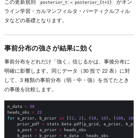
この更新規則
がオン
posterior_t → posterior_{t+1}
ライン学習・カルマンフィルタ・パーティクルフィル
タなどの基礎となります。
事前分布の強さが結果に効く
事前分布をどれだけ「強く」信じるかは、事後分布に
明確に影響します。同じデータ（30 投で 22 表）に対
して、3 種類の事前分布（弱・中・強）を当てたとき
の事後を比較します。
n_data 
=
30
heads_obs 
=
22
for
 a_prior, b_prior 
in
 [(
2
, 
2
), (
10
, 
10
), (
100
, 
100
    prior_pdf 
=
 stats
.
beta
.
    a_post 
=
 a_prior 
+
    b_post 
=
 b_prior 
+
 n_data 
-