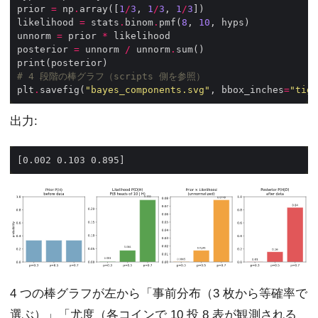
prior 
=
 np
.
array([
1
/
3
, 
1
/
3
, 
1
/
3
likelihood 
=
 stats
.
binom
.
pmf(
8
, 
10
unnorm 
=
 prior 
*
posterior 
=
 unnorm 
/
 unnorm
.
# 4 段階の棒グラフ（scripts 側を参照）
plt
.
savefig(
"bayes_components.svg"
, bbox_inches
=
"tigh
出力:
4 つの棒グラフが左から「事前分布（3 枚から等確率で
選ぶ）」「尤度（各コインで 10 投 8 表が観測される